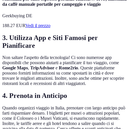
da caffè manuale portatile per campeggio e viaggio
Geekbuying DE
188.27
EUR
Vedi il prezzo
3. Utilizza App e Siti Famosi per
Pianificare
Non saltare l'aspetto della tecnologia! Ci sono numerose app
disponibili che possono aiutarti a pianificare il tuo viaggio, come
Google Maps
,
TripAdvisor
e
Rome2rio
. Queste piattaforme
possono fornirti informazioni su come spostarti in città e dove
trovare le migliori attrazioni. Inoltre, sono anche ottime per scoprire
ristoranti locali e recensioni di altri viaggiatori.
4. Prenota in Anticipo
Quando organizzi viaggio in Italia, prenotare con largo anticipo può
farti risparmiare denaro. I biglietti per musei o attrazioni popolari,
come il Colosseo o i Musei Vaticani, si esauriscono rapidamente.
Inoltre, le tariffe aeree e gli hotel tendono a salire quando ci si
avvicina alla data di partenza. Cerca offerte e sconti anticipati che