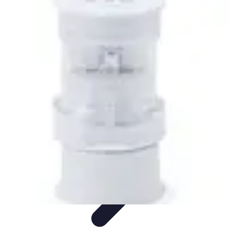
Viaggio Mio
Pianificazione Viaggi
Sicurezza e Preparazione
Consigli per
Viaggiare
Consigli di Viaggio
Tendenze
Viaggio Mio