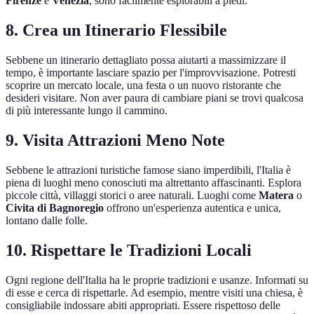
Firenze
e
Venezia
, sono facilmente esplorabili a piedi.
8. Crea un Itinerario Flessibile
Sebbene un itinerario dettagliato possa aiutarti a massimizzare il
tempo, è importante lasciare spazio per l'improvvisazione. Potresti
scoprire un mercato locale, una festa o un nuovo ristorante che
desideri visitare. Non aver paura di cambiare piani se trovi qualcosa
di più interessante lungo il cammino.
9. Visita Attrazioni Meno Note
Sebbene le attrazioni turistiche famose siano imperdibili, l'Italia è
piena di luoghi meno conosciuti ma altrettanto affascinanti. Esplora
piccole città, villaggi storici o aree naturali. Luoghi come
Matera
o
Civita di Bagnoregio
offrono un'esperienza autentica e unica,
lontano dalle folle.
10. Rispettare le Tradizioni Locali
Ogni regione dell'Italia ha le proprie tradizioni e usanze. Informati su
di esse e cerca di rispettarle. Ad esempio, mentre visiti una chiesa, è
consigliabile indossare abiti appropriati. Essere rispettoso delle