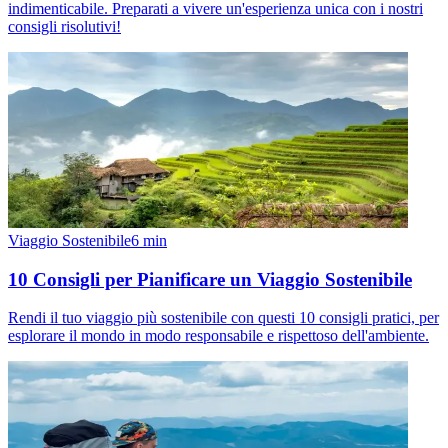
indimenticabile. Preparati a vivere un'esperienza unica con i nostri
consigli risolutivi!
Viaggio Sostenibile
6
min
10 Consigli per Pianificare un Viaggio Sostenibile
Rendi il tuo viaggio più sostenibile con questi 10 consigli pratici, per
esplorare il mondo in modo responsabile e rispettoso dell'ambiente.