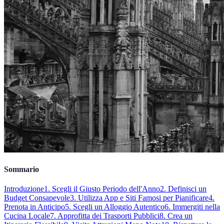
Sommario
Introduzione
1. Scegli il Giusto Periodo dell'Anno
2. Definisci un
Budget Consapevole
3. Utilizza App e Siti Famosi per Pianificare
4.
Prenota in Anticipo
5. Scegli un Alloggio Autentico
6. Immergiti nella
Cucina Locale
7. Approfitta dei Trasporti Pubblici
8. Crea un