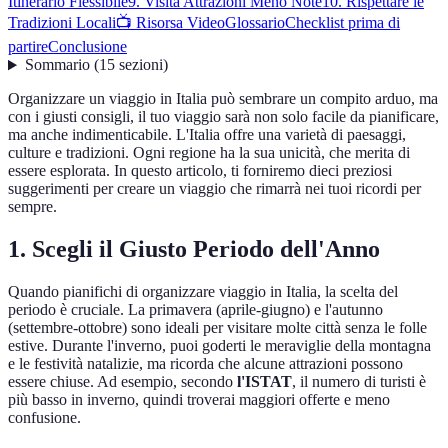
Itinerario Flessibile
9. Visita Attrazioni Meno Note
10. Rispettare le
Tradizioni Locali
📺 Risorsa Video
Glossario
Checklist prima di
partire
Conclusione
Sommario
(
15
sezioni
)
Organizzare un viaggio in Italia può sembrare un compito arduo, ma
con i giusti consigli, il tuo viaggio sarà non solo facile da pianificare,
ma anche indimenticabile. L'Italia offre una varietà di paesaggi,
culture e tradizioni. Ogni regione ha la sua unicità, che merita di
essere esplorata. In questo articolo, ti forniremo dieci preziosi
suggerimenti per creare un viaggio che rimarrà nei tuoi ricordi per
sempre.
1. Scegli il Giusto Periodo dell'Anno
Quando pianifichi di organizzare viaggio in Italia, la scelta del
periodo è cruciale. La primavera (aprile-giugno) e l'autunno
(settembre-ottobre) sono ideali per visitare molte città senza le folle
estive. Durante l'inverno, puoi goderti le meraviglie della montagna
e le festività natalizie, ma ricorda che alcune attrazioni possono
essere chiuse. Ad esempio, secondo
l'ISTAT
, il numero di turisti è
più basso in inverno, quindi troverai maggiori offerte e meno
confusione.