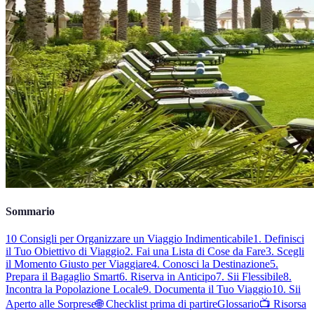
Sommario
10 Consigli per Organizzare un Viaggio Indimenticabile
1. Definisci
il Tuo Obiettivo di Viaggio
2. Fai una Lista di Cose da Fare
3. Scegli
il Momento Giusto per Viaggiare
4. Conosci la Destinazione
5.
Prepara il Bagaglio Smart
6. Riserva in Anticipo
7. Sii Flessibile
8.
Incontra la Popolazione Locale
9. Documenta il Tuo Viaggio
10. Sii
Aperto alle Sorprese
🌐 Checklist prima di partire
Glossario
📺 Risorsa