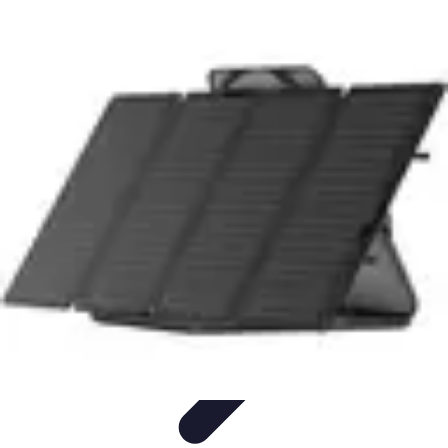
Viaggio Mio
Pianificazione Viaggi
Sicurezza e Preparazione
Consigli per
Viaggiare
Consigli di Viaggio
Tendenze
Viaggio Mio