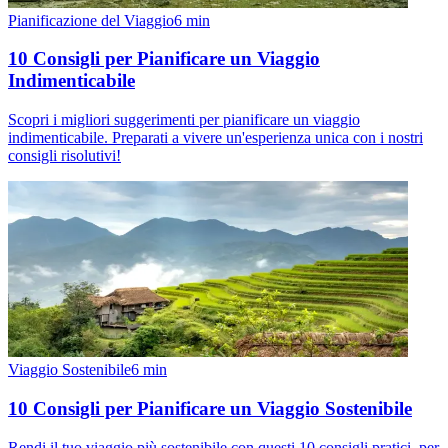
Pianificazione del Viaggio
6
min
10 Consigli per Pianificare un Viaggio
Indimenticabile
Scopri i migliori suggerimenti per pianificare un viaggio
indimenticabile. Preparati a vivere un'esperienza unica con i nostri
consigli risolutivi!
Viaggio Sostenibile
6
min
10 Consigli per Pianificare un Viaggio Sostenibile
Rendi il tuo viaggio più sostenibile con questi 10 consigli pratici, per