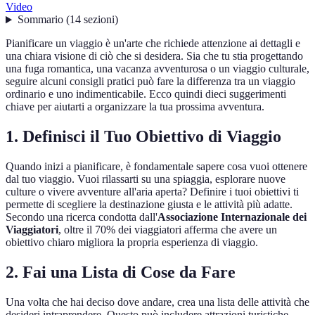
Video
Sommario
(
14
sezioni
)
Pianificare un viaggio è un'arte che richiede attenzione ai dettagli e
una chiara visione di ciò che si desidera. Sia che tu stia progettando
una fuga romantica, una vacanza avventurosa o un viaggio culturale,
seguire alcuni consigli pratici può fare la differenza tra un viaggio
ordinario e uno indimenticabile. Ecco quindi dieci suggerimenti
chiave per aiutarti a organizzare la tua prossima avventura.
1. Definisci il Tuo Obiettivo di Viaggio
Quando inizi a pianificare, è fondamentale sapere cosa vuoi ottenere
dal tuo viaggio. Vuoi rilassarti su una spiaggia, esplorare nuove
culture o vivere avventure all'aria aperta? Definire i tuoi obiettivi ti
permette di scegliere la destinazione giusta e le attività più adatte.
Secondo una ricerca condotta dall'
Associazione Internazionale dei
Viaggiatori
, oltre il 70% dei viaggiatori afferma che avere un
obiettivo chiaro migliora la propria esperienza di viaggio.
2. Fai una Lista di Cose da Fare
Una volta che hai deciso dove andare, crea una lista delle attività che
desideri intraprendere. Questo può includere attrazioni turistiche,