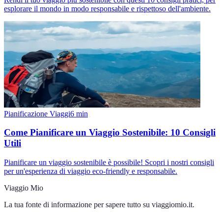
esplorare il mondo in modo responsabile e rispettoso dell'ambiente.
Pianificazione Viaggi
6
min
Come Pianificare un Viaggio Sostenibile: 10 Consigli
Utili
Pianificare un viaggio sostenibile è possibile! Scopri i nostri consigli
per un'esperienza di viaggio eco-friendly e responsabile.
Viaggio Mio
La tua fonte di informazione per sapere tutto su
viaggiomio.it
.