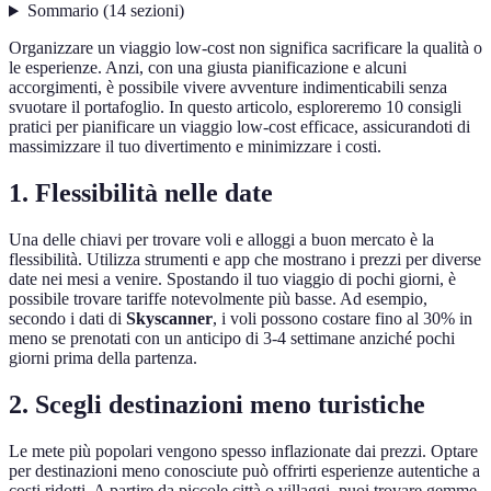
Sommario
(
14
sezioni
)
Organizzare un viaggio low-cost non significa sacrificare la qualità o
le esperienze. Anzi, con una giusta pianificazione e alcuni
accorgimenti, è possibile vivere avventure indimenticabili senza
svuotare il portafoglio. In questo articolo, esploreremo 10 consigli
pratici per pianificare un viaggio low-cost efficace, assicurandoti di
massimizzare il tuo divertimento e minimizzare i costi.
1. Flessibilità nelle date
Una delle chiavi per trovare voli e alloggi a buon mercato è la
flessibilità. Utilizza strumenti e app che mostrano i prezzi per diverse
date nei mesi a venire. Spostando il tuo viaggio di pochi giorni, è
possibile trovare tariffe notevolmente più basse. Ad esempio,
secondo i dati di
Skyscanner
, i voli possono costare fino al 30% in
meno se prenotati con un anticipo di 3-4 settimane anziché pochi
giorni prima della partenza.
2. Scegli destinazioni meno turistiche
Le mete più popolari vengono spesso inflazionate dai prezzi. Optare
per destinazioni meno conosciute può offrirti esperienze autentiche a
costi ridotti. A partire da piccole città o villaggi, puoi trovare gemme