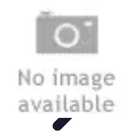
Viaggio Mio
Pianificazione Viaggi
Sicurezza e Preparazione
Consigli per
Viaggiare
Consigli di Viaggio
Tendenze
Viaggio Mio