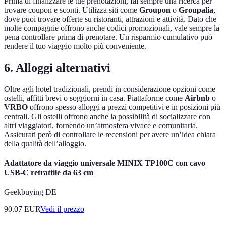
Prima di finalizzare le tue prenotazioni, fai sempre una ricerca per
trovare coupon e sconti. Utilizza siti come
Groupon
o
Groupalia
,
dove puoi trovare offerte su ristoranti, attrazioni e attività. Dato che
molte compagnie offrono anche codici promozionali, vale sempre la
pena controllare prima di prenotare. Un risparmio cumulativo può
rendere il tuo viaggio molto più conveniente.
6. Alloggi alternativi
Oltre agli hotel tradizionali, prendi in considerazione opzioni come
ostelli, affitti brevi o soggiorni in casa. Piattaforme come
Airbnb
o
VRBO
offrono spesso alloggi a prezzi competitivi e in posizioni più
centrali. Gli ostelli offrono anche la possibilità di socializzare con
altri viaggiatori, fornendo un’atmosfera vivace e comunitaria.
Assicurati però di controllare le recensioni per avere un’idea chiara
della qualità dell’alloggio.
Adattatore da viaggio universale MINIX TP100C con cavo
USB-C retrattile da 63 cm
Geekbuying DE
90.07
EUR
Vedi il prezzo