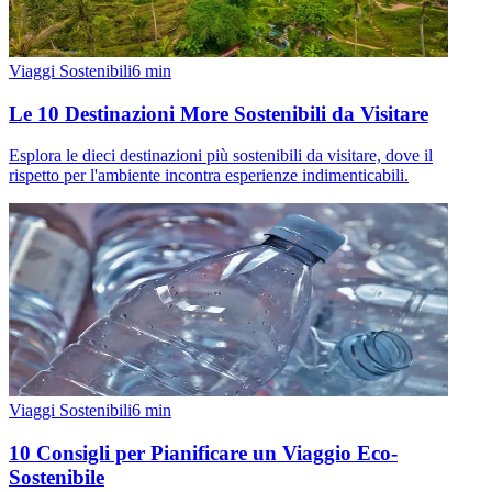
Viaggi Sostenibili
6
min
Le 10 Destinazioni More Sostenibili da Visitare
Esplora le dieci destinazioni più sostenibili da visitare, dove il
rispetto per l'ambiente incontra esperienze indimenticabili.
Viaggi Sostenibili
6
min
10 Consigli per Pianificare un Viaggio Eco-
Sostenibile