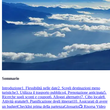
Sommario
Introduzione
1. Flessibilità nelle date
2. Scegli destinazioni meno
turistiche
3. Utilizza il trasporto pubblico
4. Prenotazione anticipata
5.
Ricerche sugli sconti e coupon
6. Alloggi alternativi
7. Cibo locale
8.
Attività gratuite
9. Pianificazione degli itinerari
10. Assicurati di avere
un budget
Checklist prima della partenza
Glossario
📺 Risorsa Video