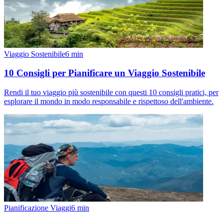
Viaggio Sostenibile
6
min
10 Consigli per Pianificare un Viaggio Sostenibile
Rendi il tuo viaggio più sostenibile con questi 10 consigli pratici, per
esplorare il mondo in modo responsabile e rispettoso dell'ambiente.
Pianificazione Viaggi
6
min