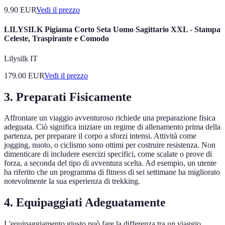
9.90
EUR
Vedi il prezzo
LILYSILK Pigiama Corto Seta Uomo Sagittario XXL - Stampa
Celeste, Traspirante e Comodo
Lilysilk IT
179.00
EUR
Vedi il prezzo
3. Preparati Fisicamente
Affrontare un viaggio avventuroso richiede una preparazione fisica
adeguata. Ciò significa iniziare un regime di allenamento prima della
partenza, per preparare il corpo a sforzi intensi. Attività come
jogging, nuoto, o ciclismo sono ottimi per costruire resistenza. Non
dimenticare di includere esercizi specifici, come scalate o prove di
forza, a seconda del tipo di avventura scelta. Ad esempio, un utente
ha riferito che un programma di fitness di sei settimane ha migliorato
notevolmente la sua esperienza di trekking.
4. Equipaggiati Adeguatamente
L'equipaggiamento giusto può fare la differenza tra un viaggio