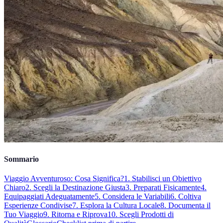
Sommario
Viaggio Avventuroso: Cosa Significa?
1. Stabilisci un Obiettivo
Chiaro
2. Scegli la Destinazione Giusta
3. Preparati Fisicamente
4.
Equipaggiati Adeguatamente
5. Considera le Variabili
6. Coltiva
Esperienze Condivise
7. Esplora la Cultura Locale
8. Documenta il
Tuo Viaggio
9. Ritorna e Riprova
10. Scegli Prodotti di