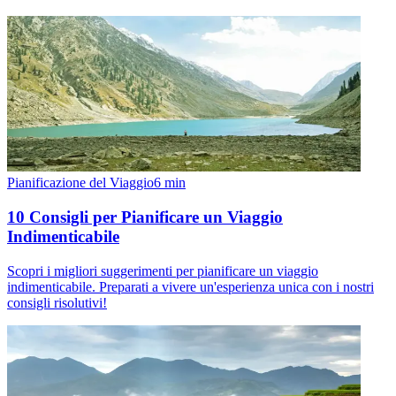
Pianificazione del Viaggio
6
min
10 Consigli per Pianificare un Viaggio
Indimenticabile
Scopri i migliori suggerimenti per pianificare un viaggio
indimenticabile. Preparati a vivere un'esperienza unica con i nostri
consigli risolutivi!