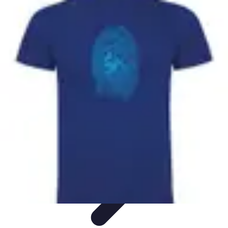
Viaggio Mio
Pianificazione Viaggi
Sicurezza e Preparazione
Consigli per
Viaggiare
Consigli di Viaggio
Tendenze
Viaggio Mio