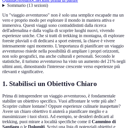
Qualità
Glossario
Checklist prima di partire
Sommario
(
13
sezioni
)
Un "viaggio avventuroso" non è solo una semplice escapade ma un
vero e proprio modo per esplorare il mondo in maniera attiva e
immersiva. Questi viaggi sono contraddistinti dalla ricerca
dell'adrenalina e dalla voglia di scoprire luoghi nuovi, vivendo
esperienze uniche. Che si tratti di trekking in montagna, di esplorare
foreste pluviali o di dedicarsi a sport estremi, la chiave è vivere
intensamente ogni momento. L'importanza di pianificare un viaggio
avventuroso risiede nella possibilità di ampliare i propri orizzonti,
non solo geografici, ma anche culturali e personali. Secondo le
statistiche, il turismo avventuroso ha visto un aumento del 21% negli
ultimi anni, dimostrando l'interesse crescente verso esperienze più
rilevanti e significative.
1. Stabilisci un Obiettivo Chiaro
Prima di intraprendere un viaggio avventuroso, è fondamentale
stabilire un obiettivo specifico. Vuoi affrontare le vette più alte?
Scoprire culture lontane? Oppure esperienze culinarie inaspettate?
Avere un chiaro obiettivo ti aiuterà a pianificare meglio e a
massimizzare i tuoi sforzi. Ad esempio, se desideri dedicarti al
trekking, puoi mirare a località specifiche come il
Cammino di
Santiago
o le
Dolomiti
. Scrivi una lista di potenziali obiettivi e