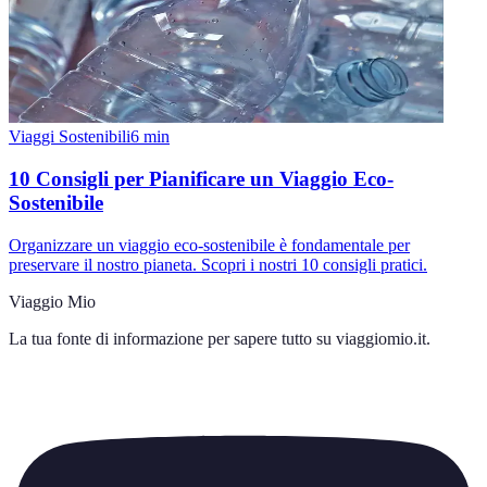
Viaggi Sostenibili
6
min
10 Consigli per Pianificare un Viaggio Eco-
Sostenibile
Organizzare un viaggio eco-sostenibile è fondamentale per
preservare il nostro pianeta. Scopri i nostri 10 consigli pratici.
Viaggio Mio
La tua fonte di informazione per sapere tutto su
viaggiomio.it
.