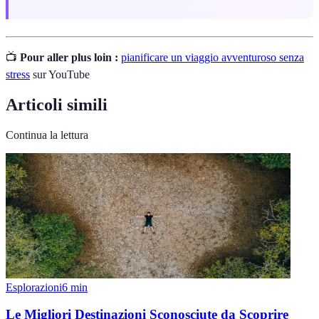
📺
Pour aller plus loin :
pianificare un viaggio avventuroso senza
stress
sur YouTube
Articoli simili
Continua la lettura
Esplorazioni
6
min
Le Migliori Destinazioni Sconosciute da Scoprire