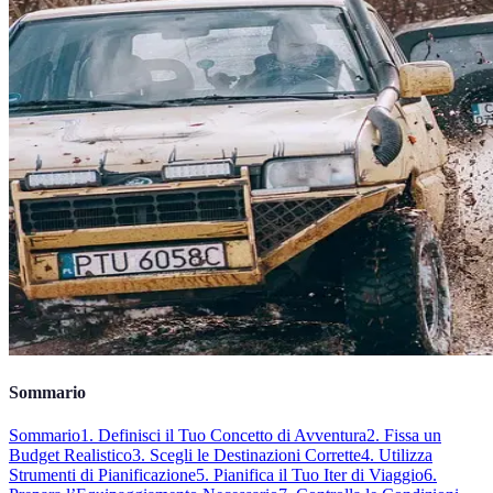
Sommario
Sommario
1. Definisci il Tuo Concetto di Avventura
2. Fissa un
Budget Realistico
3. Scegli le Destinazioni Corrette
4. Utilizza
Strumenti di Pianificazione
5. Pianifica il Tuo Iter di Viaggio
6.