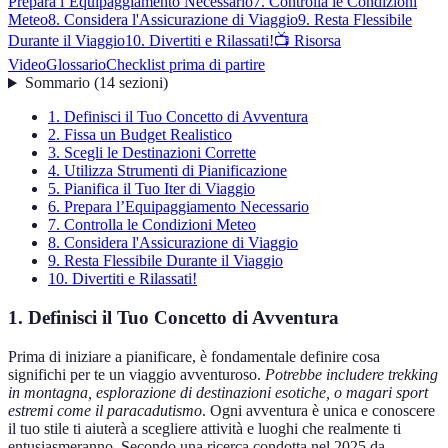
Prepara l’Equipaggiamento Necessario
7. Controlla le Condizioni
Meteo
8. Considera l'Assicurazione di Viaggio
9. Resta Flessibile
Durante il Viaggio
10. Divertiti e Rilassati!
📺 Risorsa
Video
Glossario
Checklist prima di partire
Sommario
(
14
sezioni
)
1. Definisci il Tuo Concetto di Avventura
2. Fissa un Budget Realistico
3. Scegli le Destinazioni Corrette
4. Utilizza Strumenti di Pianificazione
5. Pianifica il Tuo Iter di Viaggio
6. Prepara l’Equipaggiamento Necessario
7. Controlla le Condizioni Meteo
8. Considera l'Assicurazione di Viaggio
9. Resta Flessibile Durante il Viaggio
10. Divertiti e Rilassati!
1. Definisci il Tuo Concetto di Avventura
Prima di iniziare a pianificare, è fondamentale definire cosa
significhi per te un viaggio avventuroso.
Potrebbe includere trekking
in montagna, esplorazione di destinazioni esotiche, o magari sport
estremi come il paracadutismo
. Ogni avventura è unica e conoscere
il tuo stile ti aiuterà a scegliere attività e luoghi che realmente ti
entusiasmeranno. Secondo una ricerca condotta nel 2025 da