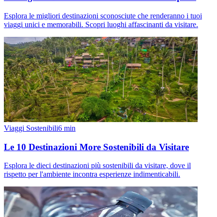
Esplora le migliori destinazioni sconosciute che renderanno i tuoi
viaggi unici e memorabili. Scopri luoghi affascinanti da visitare.
Viaggi Sostenibili
6
min
Le 10 Destinazioni More Sostenibili da Visitare
Esplora le dieci destinazioni più sostenibili da visitare, dove il
rispetto per l'ambiente incontra esperienze indimenticabili.