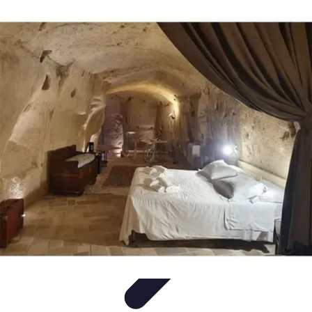
Viaggio Mio
Pianificazione Viaggi
Sicurezza e Preparazione
Consigli per
Viaggiare
Consigli di Viaggio
Tendenze
Viaggio Mio