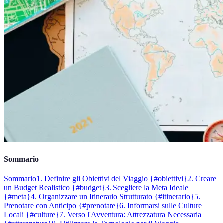
Sommario
Sommario
1. Definire gli Obiettivi del Viaggio {#obiettivi}
2. Creare
un Budget Realistico {#budget}
3. Scegliere la Meta Ideale
{#meta}
4. Organizzare un Itinerario Strutturato {#itinerario}
5.
Prenotare con Anticipo {#prenotare}
6. Informarsi sulle Culture
Locali {#culture}
7. Verso l'Avventura: Attrezzatura Necessaria