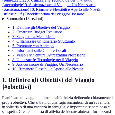
{#attrezzatura}
8. Utilizzare le Tecnologie per il Viaggio
{#tecnologie}
9. Assicurazione di Viaggio: Un Necessario
{#assicurazione}
10. Rimanere Flessibili e Aperto alle Novità
{#flessibilità}
Checklist prima del viaggio
Glossario
Sommario
(
13
sezioni
)
1. Definire gli Obiettivi del Viaggio
2. Creare un Budget Realistico
3. Scegliere la Meta Ideale
4. Organizzare un Itinerario Strutturato
5. Prenotare con Anticipo
6. Informarsi sulle Culture Locali
7. Verso l'Avventura: Attrezzatura Necessaria
8. Utilizzare le Tecnologie per il Viaggio
9. Assicurazione di Viaggio: Un Necessario
10. Rimanere Flessibili e Aperto alle Novità
1. Definire gli Obiettivi del Viaggio
{#obiettivi}
Pianificare un viaggio indimenticabile inizia definendo chiaramente i
propri obiettivi. Che si tratti di una fuga romantica, di un'avventura
in solitaria o di una vacanza in famiglia, è importante sapere cosa ci
si aspetta. Creare una lista di attività desiderate aiuterà a focalizzarsi