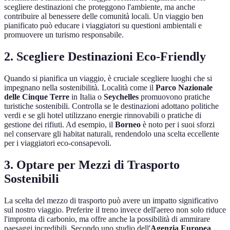
scegliere destinazioni che proteggono l'ambiente, ma anche
contribuire al benessere delle comunità locali. Un viaggio ben
pianificato può educare i viaggiatori su questioni ambientali e
promuovere un turismo responsabile.
2. Scegliere Destinazioni Eco-Friendly
Quando si pianifica un viaggio, è cruciale scegliere luoghi che si
impegnano nella sostenibilità. Località come il
Parco Nazionale
delle Cinque Terre
in Italia o
Seychelles
promuovono pratiche
turistiche sostenibili. Controlla se le destinazioni adottano politiche
verdi e se gli hotel utilizzano energie rinnovabili o pratiche di
gestione dei rifiuti. Ad esempio, il
Borneo
è noto per i suoi sforzi
nel conservare gli habitat naturali, rendendolo una scelta eccellente
per i viaggiatori eco-consapevoli.
3. Optare per Mezzi di Trasporto
Sostenibili
La scelta del mezzo di trasporto può avere un impatto significativo
sul nostro viaggio. Preferire il treno invece dell'aereo non solo riduce
l'impronta di carbonio, ma offre anche la possibilità di ammirare
paesaggi incredibili. Secondo uno studio dell'
Agenzia Europea