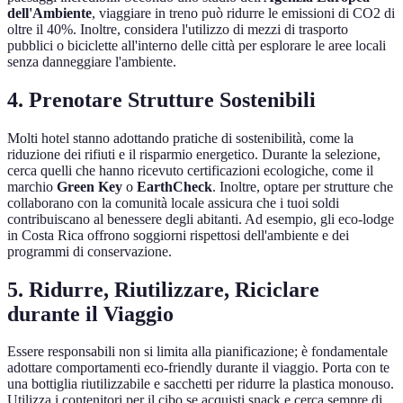
dell'Ambiente
, viaggiare in treno può ridurre le emissioni di CO2 di
oltre il 40%. Inoltre, considera l'utilizzo di mezzi di trasporto
pubblici o biciclette all'interno delle città per esplorare le aree locali
senza danneggiare l'ambiente.
4. Prenotare Strutture Sostenibili
Molti hotel stanno adottando pratiche di sostenibilità, come la
riduzione dei rifiuti e il risparmio energetico. Durante la selezione,
cerca quelli che hanno ricevuto certificazioni ecologiche, come il
marchio
Green Key
o
EarthCheck
. Inoltre, optare per strutture che
collaborano con la comunità locale assicura che i tuoi soldi
contribuiscano al benessere degli abitanti. Ad esempio, gli eco-lodge
in Costa Rica offrono soggiorni rispettosi dell'ambiente e dei
programmi di conservazione.
5. Ridurre, Riutilizzare, Riciclare
durante il Viaggio
Essere responsabili non si limita alla pianificazione; è fondamentale
adottare comportamenti eco-friendly durante il viaggio. Porta con te
una bottiglia riutilizzabile e sacchetti per ridurre la plastica monouso.
Utilizza i contenitori per il cibo se acquisti snack e cerca sempre di