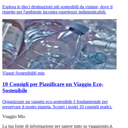
Esplora le dieci destinazioni più sostenibili da visitare, dove il
rispetto per l'ambiente incontra esperienze indimenticabili.
Viaggi Sostenibili
6
min
10 Consigli per Pianificare un Viaggio Eco-
Sostenibile
Organizzare un viaggio eco-sostenibile è fondamentale per
preservare il nostro pianeta. Scopri i nostri 10 consigli pratici.
Viaggio Mio
La tua fonte di informazione per sapere tutto su
viaggiomio.it
.