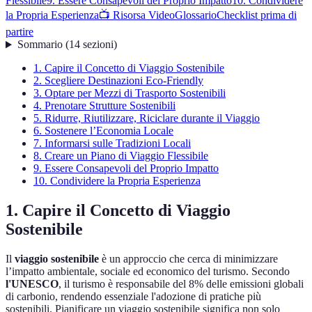
Flessibile
9. Essere Consapevoli del Proprio Impatto
10. Condividere
la Propria Esperienza
📺 Risorsa Video
Glossario
Checklist prima di
partire
Sommario
(
14
sezioni
)
1. Capire il Concetto di Viaggio Sostenibile
2. Scegliere Destinazioni Eco-Friendly
3. Optare per Mezzi di Trasporto Sostenibili
4. Prenotare Strutture Sostenibili
5. Ridurre, Riutilizzare, Riciclare durante il Viaggio
6. Sostenere l’Economia Locale
7. Informarsi sulle Tradizioni Locali
8. Creare un Piano di Viaggio Flessibile
9. Essere Consapevoli del Proprio Impatto
10. Condividere la Propria Esperienza
1. Capire il Concetto di Viaggio
Sostenibile
Il
viaggio sostenibile
è un approccio che cerca di minimizzare
l’impatto ambientale, sociale ed economico del turismo. Secondo
l'UNESCO
, il turismo è responsabile del 8% delle emissioni globali
di carbonio, rendendo essenziale l'adozione di pratiche più
sostenibili. Pianificare un viaggio sostenibile significa non solo