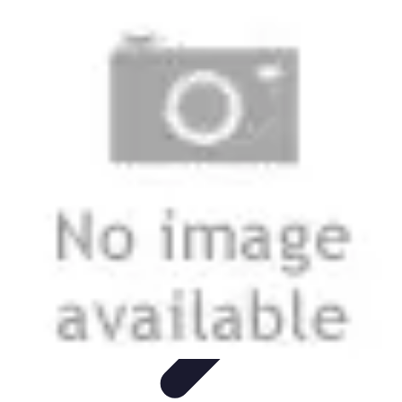
Viaggio Mio
Pianificazione Viaggi
Sicurezza e Preparazione
Consigli per
Viaggiare
Consigli di Viaggio
Tendenze
Viaggio Mio