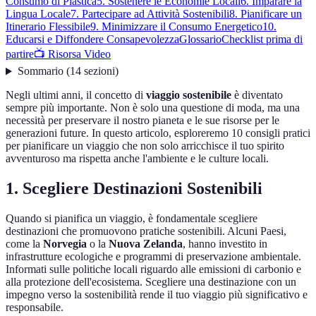
Consumo di Plastica
5. Sostenere le Economie Locali
6. Imparare la
Lingua Locale
7. Partecipare ad Attività Sostenibili
8. Pianificare un
Itinerario Flessibile
9. Minimizzare il Consumo Energetico
10.
Educarsi e Diffondere Consapevolezza
Glossario
Checklist prima di
partire
📺 Risorsa Video
Sommario
(
14
sezioni
)
Negli ultimi anni, il concetto di
viaggio sostenibile
è diventato
sempre più importante. Non è solo una questione di moda, ma una
necessità per preservare il nostro pianeta e le sue risorse per le
generazioni future. In questo articolo, esploreremo 10 consigli pratici
per pianificare un viaggio che non solo arricchisce il tuo spirito
avventuroso ma rispetta anche l'ambiente e le culture locali.
1. Scegliere Destinazioni Sostenibili
Quando si pianifica un viaggio, è fondamentale scegliere
destinazioni che promuovono pratiche sostenibili. Alcuni Paesi,
come la
Norvegia
o la
Nuova Zelanda
, hanno investito in
infrastrutture ecologiche e programmi di preservazione ambientale.
Informati sulle politiche locali riguardo alle emissioni di carbonio e
alla protezione dell'ecosistema. Scegliere una destinazione con un
impegno verso la sostenibilità rende il tuo viaggio più significativo e
responsabile.