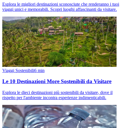
Esplora le migliori destinazioni sconosciute che renderanno i tuoi
viaggi unici e memorabili. Scopri luoghi affascinanti da visitare.
Viaggi Sostenibili
6
min
Le 10 Destinazioni More Sostenibili da Visitare
Esplora le dieci destinazioni più sostenibili da visitare, dove il
rispetto per l'ambiente incontra esperienze indimenticabili.