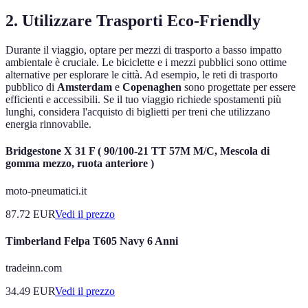
2. Utilizzare Trasporti Eco-Friendly
Durante il viaggio, optare per mezzi di trasporto a basso impatto
ambientale è cruciale. Le biciclette e i mezzi pubblici sono ottime
alternative per esplorare le città. Ad esempio, le reti di trasporto
pubblico di
Amsterdam
e
Copenaghen
sono progettate per essere
efficienti e accessibili. Se il tuo viaggio richiede spostamenti più
lunghi, considera l'acquisto di biglietti per treni che utilizzano
energia rinnovabile.
Bridgestone X 31 F ( 90/100-21 TT 57M M/C, Mescola di
gomma mezzo, ruota anteriore )
moto-pneumatici.it
87.72
EUR
Vedi il prezzo
Timberland Felpa T605 Navy 6 Anni
tradeinn.com
34.49
EUR
Vedi il prezzo