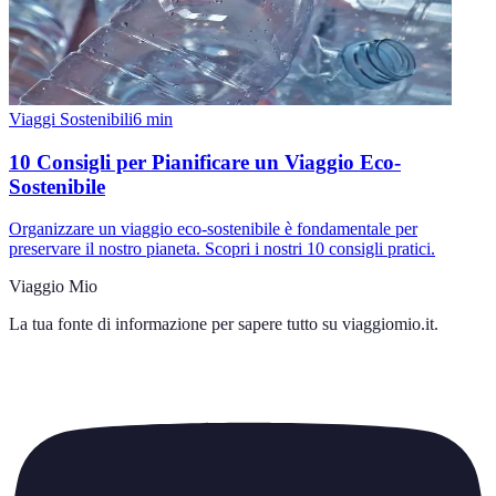
Viaggi Sostenibili
6
min
10 Consigli per Pianificare un Viaggio Eco-
Sostenibile
Organizzare un viaggio eco-sostenibile è fondamentale per
preservare il nostro pianeta. Scopri i nostri 10 consigli pratici.
Viaggio Mio
La tua fonte di informazione per sapere tutto su
viaggiomio.it
.