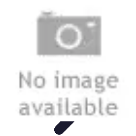
Viaggio Mio
Pianificazione Viaggi
Sicurezza e Preparazione
Consigli per
Viaggiare
Consigli di Viaggio
Tendenze
Viaggio Mio