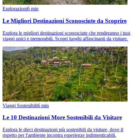
Esplorazioni
6
min
Le Migliori Destinazioni Sconosciute da Scoprire
Esplora le migliori destinazioni sconosciute che renderanno i tuoi
viaggi unici e memorabili. Scopri luoghi affascinanti da visitare.
Viaggi Sostenibili
6
min
Le 10 Destinazioni More Sostenibili da Visitare
Esplora le dieci destinazioni più sostenibili da visitare, dove il
rispetto per l'ambiente incontra esperienze indimenticabili.