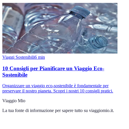
Viaggi Sostenibili
6
min
10 Consigli per Pianificare un Viaggio Eco-
Sostenibile
Organizzare un viaggio eco-sostenibile è fondamentale per
preservare il nostro pianeta. Scopri i nostri 10 consigli pratici.
Viaggio Mio
La tua fonte di informazione per sapere tutto su
viaggiomio.it
.