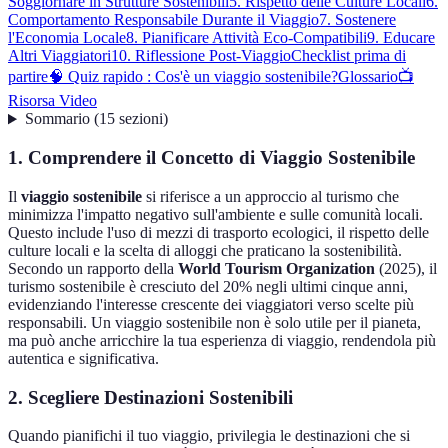
Soggiornare in Strutture Sostenibili
5. Rispetto delle Culture Locali
6.
Comportamento Responsabile Durante il Viaggio
7. Sostenere
l'Economia Locale
8. Pianificare Attività Eco-Compatibili
9. Educare
Altri Viaggiatori
10. Riflessione Post-Viaggio
Checklist prima di
partire
🧠 Quiz rapido : Cos'è un viaggio sostenibile?
Glossario
📺
Risorsa Video
Sommario
(
15
sezioni
)
1. Comprendere il Concetto di Viaggio Sostenibile
Il
viaggio sostenibile
si riferisce a un approccio al turismo che
minimizza l'impatto negativo sull'ambiente e sulle comunità locali.
Questo include l'uso di mezzi di trasporto ecologici, il rispetto delle
culture locali e la scelta di alloggi che praticano la sostenibilità.
Secondo un rapporto della
World Tourism Organization
(2025), il
turismo sostenibile è cresciuto del 20% negli ultimi cinque anni,
evidenziando l'interesse crescente dei viaggiatori verso scelte più
responsabili. Un viaggio sostenibile non è solo utile per il pianeta,
ma può anche arricchire la tua esperienza di viaggio, rendendola più
autentica e significativa.
2. Scegliere Destinazioni Sostenibili
Quando pianifichi il tuo viaggio, privilegia le destinazioni che si