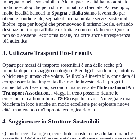
impegnano nella sostenibilità. Alcuni paesi e città hanno adottato
pratiche ecologiche per ridurre l'impatto ambientale. Ad esempio,
molte località balneari in
Spagna
e
Italia
stanno lavorando per
ottenere bandiere blu, segnale di acqua pulita e servizi sostenibili.
Inoltre, opta per luoghi che promuovono il turismo locale, evitando
destinazioni troppo affollate e sfruttate commercialmente. Questo
non solo sostiene l'economia locale, ma offre anche un'esperienza
più autentica.
3. Utilizzare Trasporti Eco-Friendly
Optare per mezzi di trasporto sostenibili è una delle scelte più
importanti per un viaggio ecologico. Prediligi l'uso di treni, autobus
o biciclette piuttosto che volare. Se il volo è inevitabile, considera di
compensare la tua impronta di carbonio investendo in progetti
ambientali. Ad esempio, secondo una ricerca dell'
International Air
Transport Association
, i viaggi in treno possono ridurre le
emissioni di carbonio fino all'80% rispetto ai voli. Noleggiare una
bicicletta in loco è anche un modo eccellente per esplorare nuove
città, mantenendo un'impronta ecologica ridotta.
4. Soggiornare in Strutture Sostenibili
Quando scegli l'alloggio, cerca hotel o ostelli che adottano pratiche