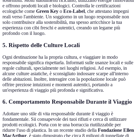
sostenibili. Molti stabilimenti riciclano, utilizzano energie rinnovabili
e offrono prodotti locali e biologici. Controlla le certificazioni
ecologiche come
Green Key
o
Eco-Label
, che attestano impegni
reali verso l'ambiente. Un soggiorno in un luogo responsabile non
solo contribuisce alla sostenibilità, ma spesso arricchisce la tua
esperienza con cibi freschi e autentici, creando un legame più
profondo con il luogo.
5. Rispetto delle Culture Locali
Ogni destinazione ha la propria cultura, e viaggiare in modo
responsabile significa rispettarla. Informati sulle usanze locali e sulle
regole culturali, specialmente nei luoghi religiosi. Ad esempio, in
alcune culture asiatiche, è sconsigliato indossare scarpe all'interno
delle abitazioni. Inoltre, interagire con la popolazione locale può
offrire preziose intuizioni e momenti autentici, portando a
un'esperienza di viaggio più profonda e significativa.
6. Comportamento Responsabile Durante il Viaggio
Adottare uno stile di vita responsabile durante il viaggio è
fondamentale. Sii consapevole dei tuoi rifiuti e cerca di utilizzare
prodotti ecologici. Porta con te una borraccia riutilizzabile per
ridurre l'uso di plastica. In un recente studio della
Fondazione Ellen
MacArthur
, è stato dimostrato che circa 8 milioni di tonnellate di