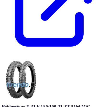
Bridgestone X 31 F ( 80/100-21 TT 51M M/C,