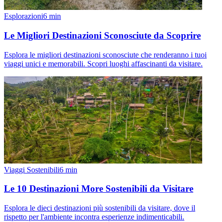
Esplorazioni
6
min
Le Migliori Destinazioni Sconosciute da Scoprire
Esplora le migliori destinazioni sconosciute che renderanno i tuoi
viaggi unici e memorabili. Scopri luoghi affascinanti da visitare.
Viaggi Sostenibili
6
min
Le 10 Destinazioni More Sostenibili da Visitare
Esplora le dieci destinazioni più sostenibili da visitare, dove il
rispetto per l'ambiente incontra esperienze indimenticabili.