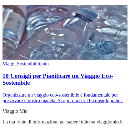
Viaggi Sostenibili
6
min
10 Consigli per Pianificare un Viaggio Eco-
Sostenibile
Organizzare un viaggio eco-sostenibile è fondamentale per
preservare il nostro pianeta. Scopri i nostri 10 consigli pratici.
Viaggio Mio
La tua fonte di informazione per sapere tutto su
viaggiomio.it
.