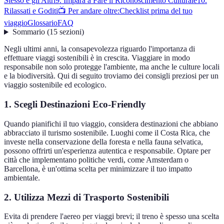
Stesso e gli Altri
9. Impara a Fare il Riconoscimento Culturale
10.
Rilassati e Goditi
📺 Per andare oltre:
Checklist prima del tuo
viaggio
Glossario
FAQ
Sommario
(
15
sezioni
)
Negli ultimi anni, la consapevolezza riguardo l'importanza di
effettuare viaggi sostenibili è in crescita. Viaggiare in modo
responsabile non solo protegge l'ambiente, ma anche le culture locali
e la biodiversità. Qui di seguito troviamo dei consigli preziosi per un
viaggio sostenibile ed ecologico.
1. Scegli Destinazioni Eco-Friendly
Quando pianifichi il tuo viaggio, considera destinazioni che abbiano
abbracciato il turismo sostenibile. Luoghi come il Costa Rica, che
investe nella conservazione della foresta e nella fauna selvatica,
possono offrirti un'esperienza autentica e responsabile. Optare per
città che implementano politiche verdi, come Amsterdam o
Barcellona, è un'ottima scelta per minimizzare il tuo impatto
ambientale.
2. Utilizza Mezzi di Trasporto Sostenibili
Evita di prendere l'aereo per viaggi brevi; il treno è spesso una scelta