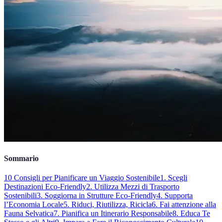
Sommario
10 Consigli per Pianificare un Viaggio Sostenibile
1. Scegli
Destinazioni Eco-Friendly
2. Utilizza Mezzi di Trasporto
Sostenibili
3. Soggiorna in Strutture Eco-Friendly
4. Supporta
l’Economia Locale
5. Riduci, Riutilizza, Ricicla
6. Fai attenzione alla
Fauna Selvatica
7. Pianifica un Itinerario Responsabile
8. Educa Te