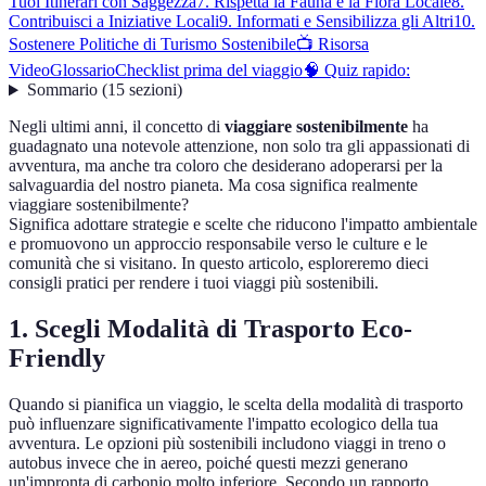
Tuoi Itinerari con Saggezza
7. Rispetta la Fauna e la Flora Locale
8.
Contribuisci a Iniziative Locali
9. Informati e Sensibilizza gli Altri
10.
Sostenere Politiche di Turismo Sostenibile
📺 Risorsa
Video
Glossario
Checklist prima del viaggio
🧠 Quiz rapido:
Sommario
(
15
sezioni
)
Negli ultimi anni, il concetto di
viaggiare sostenibilmente
ha
guadagnato una notevole attenzione, non solo tra gli appassionati di
avventura, ma anche tra coloro che desiderano adoperarsi per la
salvaguardia del nostro pianeta. Ma cosa significa realmente
viaggiare sostenibilmente?
Significa adottare strategie e scelte che riducono l'impatto ambientale
e promuovono un approccio responsabile verso le culture e le
comunità che si visitano. In questo articolo, esploreremo dieci
consigli pratici per rendere i tuoi viaggi più sostenibili.
1. Scegli Modalità di Trasporto Eco-
Friendly
Quando si pianifica un viaggio, le scelta della modalità di trasporto
può influenzare significativamente l'impatto ecologico della tua
avventura. Le opzioni più sostenibili includono viaggi in treno o
autobus invece che in aereo, poiché questi mezzi generano
un'impronta di carbonio molto inferiore. Secondo un rapporto