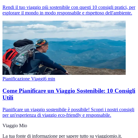
Rendi il tuo viaggio più sostenibile con questi 10 consigli pratici, per
esplorare il mondo in modo responsabile e rispettoso dell'ambiente.
Pianificazione Viaggi
6
min
Come Pianificare un Viaggio Sostenibile: 10 Consigli
Utili
Pianificare un viaggio sostenibile è possibile! Scopri i nostri consigli
per un'esperienza di viaggio eco-friendly e responsabile.
Viaggio Mio
La tua fonte di informazione per sapere tutto su
viaggiomio.it
.