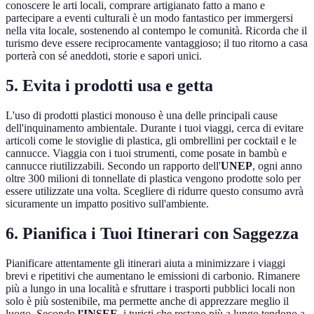
conoscere le arti locali, comprare artigianato fatto a mano e
partecipare a eventi culturali è un modo fantastico per immergersi
nella vita locale, sostenendo al contempo le comunità. Ricorda che il
turismo deve essere reciprocamente vantaggioso; il tuo ritorno a casa
porterà con sé aneddoti, storie e sapori unici.
5. Evita i prodotti usa e getta
L'uso di prodotti plastici monouso è una delle principali cause
dell'inquinamento ambientale. Durante i tuoi viaggi, cerca di evitare
articoli come le stoviglie di plastica, gli ombrellini per cocktail e le
cannucce. Viaggia con i tuoi strumenti, come posate in bambù e
cannucce riutilizzabili. Secondo un rapporto dell'
UNEP
, ogni anno
oltre 300 milioni di tonnellate di plastica vengono prodotte solo per
essere utilizzate una volta. Scegliere di ridurre questo consumo avrà
sicuramente un impatto positivo sull'ambiente.
6. Pianifica i Tuoi Itinerari con Saggezza
Pianificare attentamente gli itinerari aiuta a minimizzare i viaggi
brevi e ripetitivi che aumentano le emissioni di carbonio. Rimanere
più a lungo in una località e sfruttare i trasporti pubblici locali non
solo è più sostenibile, ma permette anche di apprezzare meglio il
luogo. Secondo
l'INSEE
, i turisti che restano più a lungo tendono a