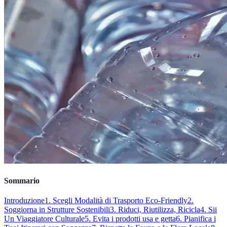
Sommario
Introduzione
1. Scegli Modalità di Trasporto Eco-Friendly
2.
Soggiorna in Strutture Sostenibili
3. Riduci, Riutilizza, Ricicla
4. Sii
Un Viaggiatore Culturale
5. Evita i prodotti usa e getta
6. Pianifica i