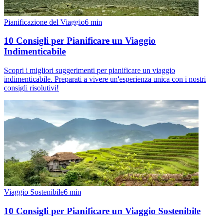
Pianificazione del Viaggio
6
min
10 Consigli per Pianificare un Viaggio
Indimenticabile
Scopri i migliori suggerimenti per pianificare un viaggio
indimenticabile. Preparati a vivere un'esperienza unica con i nostri
consigli risolutivi!
Viaggio Sostenibile
6
min
10 Consigli per Pianificare un Viaggio Sostenibile