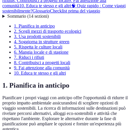
rifiuti
8. Contribuisci a progetti locali
9. Fai attenzione alla
comunità
10. Educa te stesso e gli altri
🧠 Quiz rapido : Come viaggi
sostenibilmente?
Glossario
Checklist prima del viaggio
Sommario
(
14
sezioni
)
1. Pianifica in anticipo
2. Scegli mezzi di trasporto ecologici
3. Usa prodotti sostenibili
4. Soggiorna in strutture green
5. Rispetta le culture locali
6. Mangia locale e di stagione
7. Riduci i rifiuti
8. Contribuisci a progetti locali
9. Fai attenzione alla comunità
10. Educa te stesso e gli altri
1. Pianifica in anticipo
Pianificare i propri viaggi con anticipo offre l'opportunità di ridurre il
proprio impatto ambientale assicurandosi di scegliere opzioni di
viaggio sostenibili. La ricerca di informazioni sulle destinazioni può
rivelare percorsi alternativi, alloggi eco-sostenibili e attività che
rispettano l'ambiente. Esplorare le alternative durante la fase di
pianificazione può ampliare le opzioni e fornire un'esperienza più
autentica.