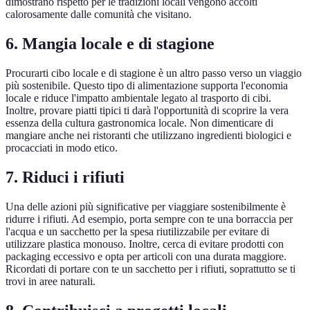
dimostrano rispetto per le tradizioni locali vengono accolti
calorosamente dalle comunità che visitano.
6. Mangia locale e di stagione
Procurarti cibo locale e di stagione è un altro passo verso un viaggio
più sostenibile. Questo tipo di alimentazione supporta l'economia
locale e riduce l'impatto ambientale legato al trasporto di cibi.
Inoltre, provare piatti tipici ti darà l'opportunità di scoprire la vera
essenza della cultura gastronomica locale. Non dimenticare di
mangiare anche nei ristoranti che utilizzano ingredienti biologici e
procacciati in modo etico.
7. Riduci i rifiuti
Una delle azioni più significative per viaggiare sostenibilmente è
ridurre i rifiuti. Ad esempio, porta sempre con te una borraccia per
l'acqua e un sacchetto per la spesa riutilizzabile per evitare di
utilizzare plastica monouso. Inoltre, cerca di evitare prodotti con
packaging eccessivo e opta per articoli con una durata maggiore.
Ricordati di portare con te un sacchetto per i rifiuti, soprattutto se ti
trovi in aree naturali.