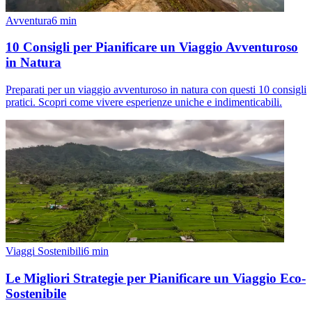
Avventura
6
min
10 Consigli per Pianificare un Viaggio Avventuroso
in Natura
Preparati per un viaggio avventuroso in natura con questi 10 consigli
pratici. Scopri come vivere esperienze uniche e indimenticabili.
Viaggi Sostenibili
6
min
Le Migliori Strategie per Pianificare un Viaggio Eco-
Sostenibile