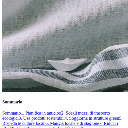
Sommario
Sommario
1. Pianifica in anticipo
2. Scegli mezzi di trasporto
ecologici
3. Usa prodotti sostenibili
4. Soggiorna in strutture green
5.
Rispetta le culture locali
6. Mangia locale e di stagione
7. Riduci i