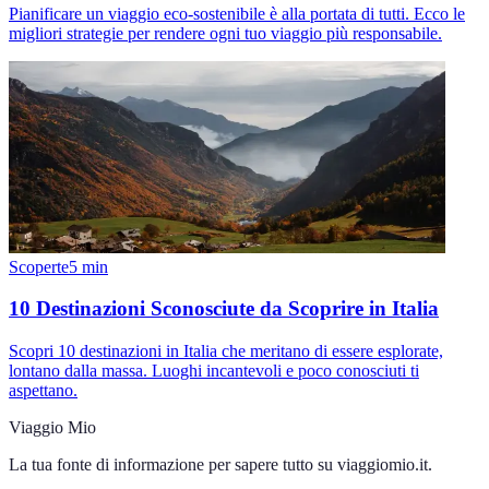
Pianificare un viaggio eco-sostenibile è alla portata di tutti. Ecco le
migliori strategie per rendere ogni tuo viaggio più responsabile.
Scoperte
5
min
10 Destinazioni Sconosciute da Scoprire in Italia
Scopri 10 destinazioni in Italia che meritano di essere esplorate,
lontano dalla massa. Luoghi incantevoli e poco conosciuti ti
aspettano.
Viaggio Mio
La tua fonte di informazione per sapere tutto su
viaggiomio.it
.