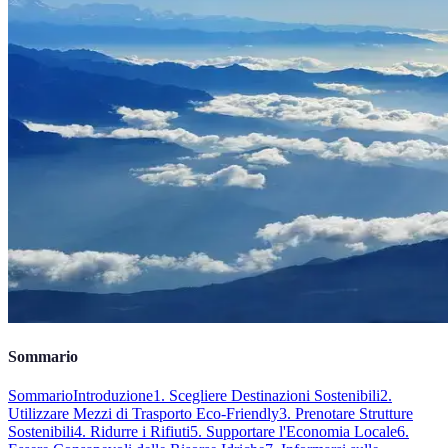
Sommario
Sommario
Introduzione
1. Scegliere Destinazioni Sostenibili
2.
Utilizzare Mezzi di Trasporto Eco-Friendly
3. Prenotare Strutture
Sostenibili
4. Ridurre i Rifiuti
5. Supportare l'Economia Locale
6.