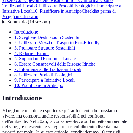
Essere Consapevoli delle Risorse Idriche
7. Informarsi sulle
Tradizioni Locali
8. Utilizzare Prodotti Ecologici
9. Partecipare a
Iniziative Locali
10. Pianificare in Anticipo
Checklist prima di
Viaggiare
Glossario
Sommario
(
14
sezioni
)
Introduzione
1. Scegliere Destinazioni Sostenibili
2. Utilizzare Mezzi di Trasporto Eco-Friendly
3. Prenotare Strutture Sostenibili
4. Ridurre i Rifiuti
5. Supportare l'Economia Locale
6. Essere Consapevoli delle Risorse Idriche
7. Informarsi sulle Tradizioni Locali
8. Utilizzare Prodotti Ecologici
9. Partecipare a Iniziative Locali
10. Pianificare in Anticipo
Introduzione
Viaggiare è una delle esperienze più arricchenti che possiamo
vivere, ma comporta anche responsabilità nei confronti
dell'ambiente. Nel 2026, la consapevolezza sull'impatto ambientale
dei viaggi è crescente, e viaggiare sostenibilmente diventa una
priorità per molti. In questo articolo, condivideremo 10 consigli