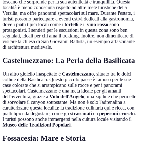
toscano che sorprende per la sua autenticità e tranquillità. Questa
località è meno conosciuta rispetto ad altre mete turistiche della
Versilia, ma offre panorami spettacolari sul mare. Durante l'estate, i
turisti possono partecipare a eventi estivi dedicati alla gastronomia,
dove i piatti tipici locali come i
tortelli
e il
vino rosso
sono
protagonisti. I sentieri per le escursioni in questa zona sono ben
segnalati, ideali per chi ama il trekking. Inoltre, non dimenticare di
visitare la chiesa di San Giovanni Battista, un esempio affascinante
di architettura medievale.
Castelmezzano: La Perla della Basilicata
Un altro gioiello inaspettato è
Castelmezzano
, situato tra le dolci
colline della Basilicata. Questo piccolo paese è famoso per le sue
case colorate che si arrampicano sulle rocce e per i panorami
spettacolari. Castelmezzano è una meta ideale per gli amanti
dell'avventura, grazie a
Volo dell'Angelo
, una zip line che permette
di sorvolare il canyon sottostante. Ma non è solo l'adrenalina a
caratterizzare questa località: la tradizione culinaria qui è ricca, con
piatti tipici da degustare, come gli
strascinati
e i
peperoni cruschi
.
I turisti possono anche immergersi nella cultura locale visitando il
Museo delle Tradizioni Popolari
.
Fossacesia: Mare e Storia