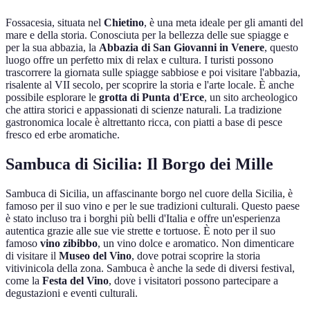
Fossacesia, situata nel
Chietino
, è una meta ideale per gli amanti del
mare e della storia. Conosciuta per la bellezza delle sue spiagge e
per la sua abbazia, la
Abbazia di San Giovanni in Venere
, questo
luogo offre un perfetto mix di relax e cultura. I turisti possono
trascorrere la giornata sulle spiagge sabbiose e poi visitare l'abbazia,
risalente al VII secolo, per scoprire la storia e l'arte locale. È anche
possibile esplorare le
grotta di Punta d'Erce
, un sito archeologico
che attira storici e appassionati di scienze naturali. La tradizione
gastronomica locale è altrettanto ricca, con piatti a base di pesce
fresco ed erbe aromatiche.
Sambuca di Sicilia: Il Borgo dei Mille
Sambuca di Sicilia, un affascinante borgo nel cuore della Sicilia, è
famoso per il suo vino e per le sue tradizioni culturali. Questo paese
è stato incluso tra i borghi più belli d'Italia e offre un'esperienza
autentica grazie alle sue vie strette e tortuose. È noto per il suo
famoso
vino zibibbo
, un vino dolce e aromatico. Non dimenticare
di visitare il
Museo del Vino
, dove potrai scoprire la storia
vitivinicola della zona. Sambuca è anche la sede di diversi festival,
come la
Festa del Vino
, dove i visitatori possono partecipare a
degustazioni e eventi culturali.