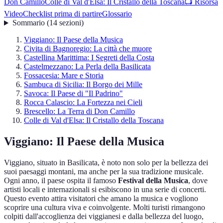
Don Camillo
Colle di Val d'Elsa: Il Cristallo della Toscana
📺 Risorsa
Video
Checklist prima di partire
Glossario
Sommario
(
14
sezioni
)
Viggiano: Il Paese della Musica
Civita di Bagnoregio: La città che muore
Castellina Marittima: I Segreti della Costa
Castelmezzano: La Perla della Basilicata
Fossacesia: Mare e Storia
Sambuca di Sicilia: Il Borgo dei Mille
Savoca: Il Paese di "Il Padrino"
Rocca Calascio: La Fortezza nei Cieli
Brescello: La Terra di Don Camillo
Colle di Val d'Elsa: Il Cristallo della Toscana
Viggiano: Il Paese della Musica
Viggiano, situato in Basilicata, è noto non solo per la bellezza dei
suoi paesaggi montani, ma anche per la sua tradizione musicale.
Ogni anno, il paese ospita il famoso
Festival della Musica
, dove
artisti locali e internazionali si esibiscono in una serie di concerti.
Questo evento attira visitatori che amano la musica e vogliono
scoprire una cultura viva e coinvolgente. Molti turisti rimangono
colpiti dall'accoglienza dei viggianesi e dalla bellezza del luogo,