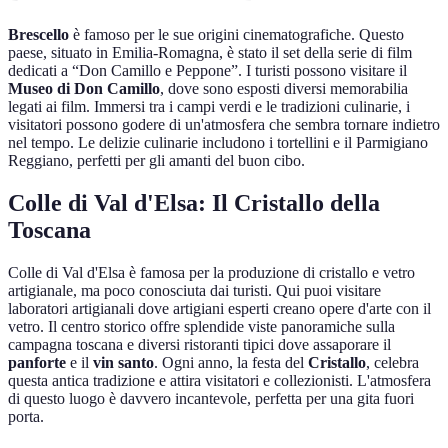
Brescello
è famoso per le sue origini cinematografiche. Questo
paese, situato in Emilia-Romagna, è stato il set della serie di film
dedicati a “Don Camillo e Peppone”. I turisti possono visitare il
Museo di Don Camillo
, dove sono esposti diversi memorabilia
legati ai film. Immersi tra i campi verdi e le tradizioni culinarie, i
visitatori possono godere di un'atmosfera che sembra tornare indietro
nel tempo. Le delizie culinarie includono i tortellini e il Parmigiano
Reggiano, perfetti per gli amanti del buon cibo.
Colle di Val d'Elsa: Il Cristallo della
Toscana
Colle di Val d'Elsa è famosa per la produzione di cristallo e vetro
artigianale, ma poco conosciuta dai turisti. Qui puoi visitare
laboratori artigianali dove artigiani esperti creano opere d'arte con il
vetro. Il centro storico offre splendide viste panoramiche sulla
campagna toscana e diversi ristoranti tipici dove assaporare il
panforte
e il
vin santo
. Ogni anno, la festa del
Cristallo
, celebra
questa antica tradizione e attira visitatori e collezionisti. L'atmosfera
di questo luogo è davvero incantevole, perfetta per una gita fuori
porta.