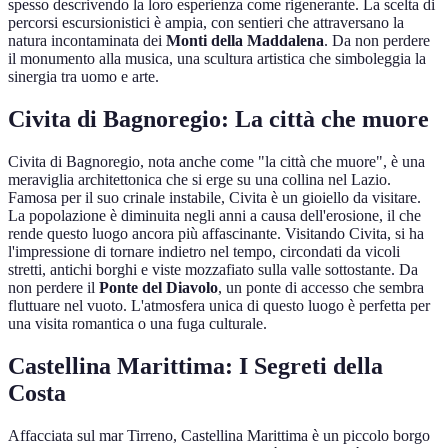
spesso descrivendo la loro esperienza come rigenerante. La scelta di
percorsi escursionistici è ampia, con sentieri che attraversano la
natura incontaminata dei
Monti della Maddalena
. Da non perdere
il monumento alla musica, una scultura artistica che simboleggia la
sinergia tra uomo e arte.
Civita di Bagnoregio: La città che muore
Civita di Bagnoregio, nota anche come "la città che muore", è una
meraviglia architettonica che si erge su una collina nel Lazio.
Famosa per il suo crinale instabile, Civita è un gioiello da visitare.
La popolazione è diminuita negli anni a causa dell'erosione, il che
rende questo luogo ancora più affascinante. Visitando Civita, si ha
l'impressione di tornare indietro nel tempo, circondati da vicoli
stretti, antichi borghi e viste mozzafiato sulla valle sottostante. Da
non perdere il
Ponte del Diavolo
, un ponte di accesso che sembra
fluttuare nel vuoto. L'atmosfera unica di questo luogo è perfetta per
una visita romantica o una fuga culturale.
Castellina Marittima: I Segreti della
Costa
Affacciata sul mar Tirreno, Castellina Marittima è un piccolo borgo