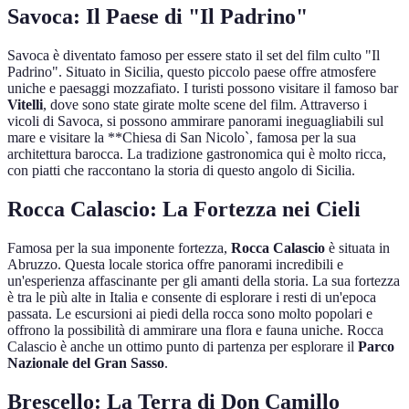
Savoca: Il Paese di "Il Padrino"
Savoca è diventato famoso per essere stato il set del film culto "Il
Padrino". Situato in Sicilia, questo piccolo paese offre atmosfere
uniche e paesaggi mozzafiato. I turisti possono visitare il famoso bar
Vitelli
, dove sono state girate molte scene del film. Attraverso i
vicoli di Savoca, si possono ammirare panorami ineguagliabili sul
mare e visitare la **Chiesa di San Nicolo`, famosa per la sua
architettura barocca. La tradizione gastronomica qui è molto ricca,
con piatti che raccontano la storia di questo angolo di Sicilia.
Rocca Calascio: La Fortezza nei Cieli
Famosa per la sua imponente fortezza,
Rocca Calascio
è situata in
Abruzzo. Questa locale storica offre panorami incredibili e
un'esperienza affascinante per gli amanti della storia. La sua fortezza
è tra le più alte in Italia e consente di esplorare i resti di un'epoca
passata. Le escursioni ai piedi della rocca sono molto popolari e
offrono la possibilità di ammirare una flora e fauna uniche. Rocca
Calascio è anche un ottimo punto di partenza per esplorare il
Parco
Nazionale del Gran Sasso
.
Brescello: La Terra di Don Camillo