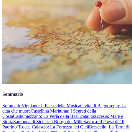
Sommario
Sommario
Viggiano: Il Paese della Musica
Civita di Bagnoregio: La
città che muore
Castellina Marittima: I Segreti della
Costa
Castelmezzano: La Perla della Basilicata
Fossacesia: Mare e
Storia
Sambuca di Sicilia: Il Borgo dei Mille
Savoca: Il Paese di "Il
Padrino"
Rocca Calascio: La Fortezza nei Cieli
Brescello: La Terra di