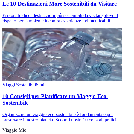
Le 10 Destinazioni More Sostenibili da Visitare
Esplora le dieci destinazioni più sostenibili da visitare, dove il
rispetto per l'ambiente incontra esperienze indimenticabili.
Viaggi Sostenibili
6
min
10 Consigli per Pianificare un Viaggio Eco-
Sostenibile
Organizzare un viaggio eco-sostenibile è fondamentale per
preservare il nostro pianeta. Scopri i nostri 10 consigli pratici.
Viaggio Mio