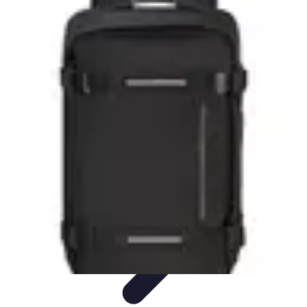
Viaggio Mio
Pianificazione Viaggi
Sicurezza e Preparazione
Consigli per
Viaggiare
Consigli di Viaggio
Tendenze
Viaggio Mio