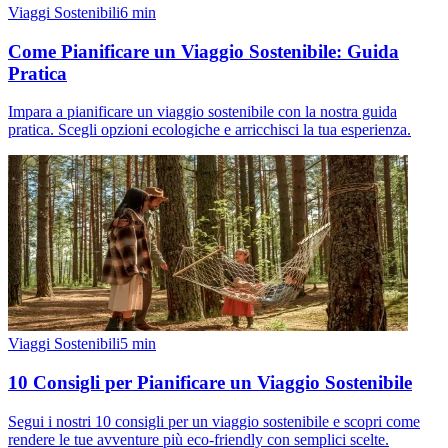
Viaggi Sostenibili
6
min
Come Pianificare un Viaggio Sostenibile: Guida
Pratica
Impara a pianificare un viaggio sostenibile con la nostra guida
pratica. Scegli opzioni ecologiche e arricchisci la tua esperienza.
Viaggi Sostenibili
5
min
10 Consigli per Pianificare un Viaggio Sostenibile
Segui i nostri 10 consigli per un viaggio sostenibile e scopri come
rendere le tue avventure più eco-friendly con semplici scelte.