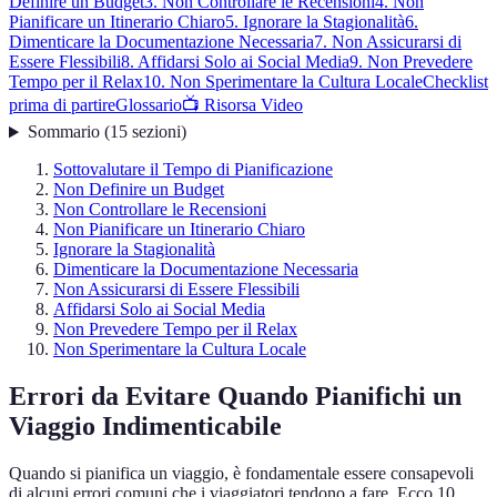
Definire un Budget
3. Non Controllare le Recensioni
4. Non
Pianificare un Itinerario Chiaro
5. Ignorare la Stagionalità
6.
Dimenticare la Documentazione Necessaria
7. Non Assicurarsi di
Essere Flessibili
8. Affidarsi Solo ai Social Media
9. Non Prevedere
Tempo per il Relax
10. Non Sperimentare la Cultura Locale
Checklist
prima di partire
Glossario
📺 Risorsa Video
Sommario
(
15
sezioni
)
Sottovalutare il Tempo di Pianificazione
Non Definire un Budget
Non Controllare le Recensioni
Non Pianificare un Itinerario Chiaro
Ignorare la Stagionalità
Dimenticare la Documentazione Necessaria
Non Assicurarsi di Essere Flessibili
Affidarsi Solo ai Social Media
Non Prevedere Tempo per il Relax
Non Sperimentare la Cultura Locale
Errori da Evitare Quando Pianifichi un
Viaggio Indimenticabile
Quando si pianifica un viaggio, è fondamentale essere consapevoli
di alcuni errori comuni che i viaggiatori tendono a fare. Ecco 10