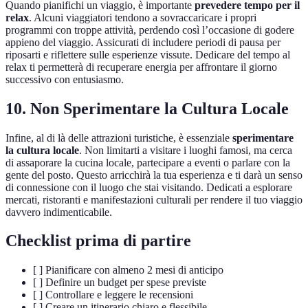
Quando pianifichi un viaggio, è importante
prevedere tempo per il
relax
. Alcuni viaggiatori tendono a sovraccaricare i propri
programmi con troppe attività, perdendo così l’occasione di godere
appieno del viaggio. Assicurati di includere periodi di pausa per
riposarti e riflettere sulle esperienze vissute. Dedicare del tempo al
relax ti permetterà di recuperare energia per affrontare il giorno
successivo con entusiasmo.
10. Non Sperimentare la Cultura Locale
Infine, al di là delle attrazioni turistiche, è essenziale
sperimentare
la cultura locale
. Non limitarti a visitare i luoghi famosi, ma cerca
di assaporare la cucina locale, partecipare a eventi o parlare con la
gente del posto. Questo arricchirà la tua esperienza e ti darà un senso
di connessione con il luogo che stai visitando. Dedicati a esplorare
mercati, ristoranti e manifestazioni culturali per rendere il tuo viaggio
davvero indimenticabile.
Checklist prima di partire
[ ] Pianificare con almeno 2 mesi di anticipo
[ ] Definire un budget per spese previste
[ ] Controllare e leggere le recensioni
[ ] Creare un itinerario chiaro e flessibile