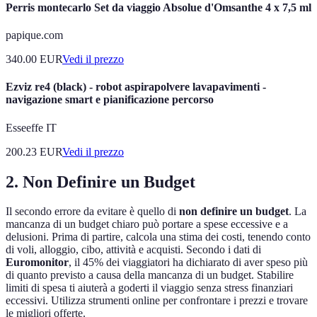
Perris montecarlo Set da viaggio Absolue d'Omsanthe 4 x 7,5 ml
papique.com
340.00
EUR
Vedi il prezzo
Ezviz re4 (black) - robot aspirapolvere lavapavimenti -
navigazione smart e pianificazione percorso
Esseeffe IT
200.23
EUR
Vedi il prezzo
2. Non Definire un Budget
Il secondo errore da evitare è quello di
non definire un budget
. La
mancanza di un budget chiaro può portare a spese eccessive e a
delusioni. Prima di partire, calcola una stima dei costi, tenendo conto
di voli, alloggio, cibo, attività e acquisti. Secondo i dati di
Euromonitor
, il 45% dei viaggiatori ha dichiarato di aver speso più
di quanto previsto a causa della mancanza di un budget. Stabilire
limiti di spesa ti aiuterà a goderti il viaggio senza stress finanziari
eccessivi. Utilizza strumenti online per confrontare i prezzi e trovare
le migliori offerte.