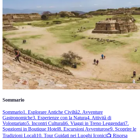
Sommario
Sommario
1. Esplorare Antiche Civiltà
2. Avventure
Gastronomiche
3. Esperienze con la Natura
4. Attività di
Volontariato
5. Incontri Culturali
6. Viaggi in Treno Leggendari
7.
Soggiorni in Boutique Hotel
8. Escursioni Avventurose
9. Scoprire le
Tradizioni Locali
10. Tour Guidati nei Luoghi Iconici
📺 Risorsa