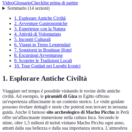
Video
Glossario
Checklist prima di partire
Sommario
(
14
sezioni
)
1. Esplorare Antiche Civiltà
2. Avventure Gastronomiche
3. Esperienze con la Natura
4. Attività di Volontariato
5. Incontri Culturali
6. Viaggi in Treno Leggendari
7. Soggiorni in Boutique Hotel
8. Escursioni Avventurose
9. Scoprire le Tradizioni Locali
10. Tour Guidati nei Luoghi Iconici
1. Esplorare Antiche Civiltà
Viaggiare nel tempo è possibile visitando le rovine delle antiche
civiltà. Ad esempio, le
piramidi di Giza
in Egitto offrono
un'esperienza affascinante in un contesto storico. Le visite guidate
possono rivelare dettagli e storie che potresti non trovare in nessuna
guida. Anche il famoso
sito archeologico di Machu Picchu
in Perù
offre un'affascinante immersione nella cultura Inca. Secondo le
stime, oltre 1,5 milioni di turisti visitano Machu Picchu ogni anno,
attratti dalla sua bellezza e dalla sua importanza storica. L'atmosfera