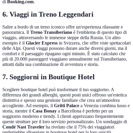
di
Booking.com
.
6. Viaggi in Treno Leggendari
Salire a bordo di un treno iconico offre un'esperienza rilassante e
panoramica. Il
Treno Transiberiano
è l'emblema di questo tipo di
viaggio, attraversando le immense steppe della Russia. Un altro
esempio è il
Glacier Express
in Svizzera, che offre viste spettacolari
delle Alpi. Questi viaggi possono durare anche diversi giorni, ma il
comfort e il paesaggio ripagano ogni minuto. È stato calcolato che
più di 20.000 passeggeri viaggiano annualmente sul Transiberiano,
attratti dalla sua combinazione di avventura e storia.
7. Soggiorni in Boutique Hotel
Scegliere boutique hotel può trasformare il tuo soggiorno. A
differenza dei grandi alberghi, questi posti unici offrono un'estetica
distintiva e spesso una gestione familiare che crea un'atmosfera
accogliente. Ad esempio, il
Gritti Palace
a Venezia combina lusso e
storia, mentre il
Casa Bonay
a Barcellona è perfetto per un
soggiorno moderno e trendy. I clienti apprezzano frequentemente
queste strutture per il loro servizio personalizzato. Un sondaggio di
Condé Nast Traveler
ha rivelato che il 75% dei viaggiatori
preferirebbe alloggiare in boutique hotel per la loro unicità.