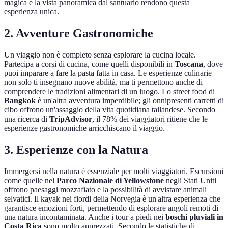
magica e la vista panoramica dal santuario rendono questa
esperienza unica.
2. Avventure Gastronomiche
Un viaggio non è completo senza esplorare la cucina locale.
Partecipa a corsi di cucina, come quelli disponibili in
Toscana
, dove
puoi imparare a fare la pasta fatta in casa. Le esperienze culinarie
non solo ti insegnano nuove abilità, ma ti permettono anche di
comprendere le tradizioni alimentari di un luogo. Lo street food di
Bangkok
è un'altra avventura imperdibile; gli onnipresenti carretti di
cibo offrono un'assaggio della vita quotidiana tailandese. Secondo
una ricerca di
TripAdvisor
, il 78% dei viaggiatori ritiene che le
esperienze gastronomiche arricchiscano il viaggio.
3. Esperienze con la Natura
Immergersi nella natura è essenziale per molti viaggiatori. Escursioni
come quelle nel
Parco Nazionale di Yellowstone
negli Stati Uniti
offrono paesaggi mozzafiato e la possibilità di avvistare animali
selvatici. Il kayak nei fiordi della Norvegia è un'altra esperienza che
garantisce emozioni forti, permettendo di esplorare angoli remoti di
una natura incontaminata. Anche i tour a piedi nei
boschi pluviali in
Costa Rica
sono molto apprezzati. Secondo le statistiche di