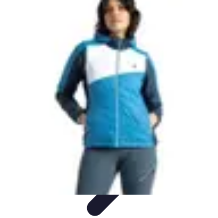
Viaggio Mio
Pianificazione Viaggi
Sicurezza e Preparazione
Consigli per
Viaggiare
Consigli di Viaggio
Tendenze
Viaggio Mio