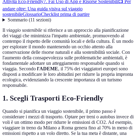
Attività Eco-Friendly
7. Fai Uso di App e Risorse Sostenibili
📺 Per
andare oltre: Una guida visiva sul viaggio
sostenibile
Glossario
Checklist prima di partire
Sommario
(
11
sezioni
)
Il
viaggio sostenibile
si riferisce a un approccio alla pianificazione
dei viaggi che minimizza l'impatto ambientale, promuovendo al
contempo il rispetto delle comunità locali e della cultura. È un modo
per esplorare il mondo mantenendo un occhio attento alla
conservazione delle risorse naturali e alla sostenibilità sociale. Con
l'aumento della consapevolezza sulle problematiche ambientali, è
fondamentale adottare un atteggiamento responsabile quando si
viaggia. Secondo
l'ADEME
, il 75% dei viaggiatori europei sono
disposti a modificare le loro abitudini per ridurre la propria impronta
ecologica, evidenziando la crescente importanza di un turismo
responsabile.
1. Scegli Trasporti Eco-Friendly
Quando si pianifica un viaggio sostenibile, il primo passo è
considerare i mezzi di trasporto. Optare per treni o autobus invece di
voli è un ottimo modo per ridurre le emissioni di CO2. Ad esempio,
viaggiare in treno da Milano a Roma genera fino al 70% in meno di
emissioni rispetto a un volo diretto. Se la tua meta è distante, una