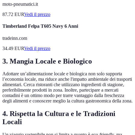
moto-pneumatici.it
87.72
EUR
Vedi il prezzo
Timberland Felpa T605 Navy 6 Anni
tradeinn.com
34.49
EUR
Vedi il prezzo
3. Mangia Locale e Biologico
Adottare un’alimentazione locale e biologica non solo supporta
l’economia locale, ma riduce anche l'impatto ambientale dei trasporti
alimentari. Cerca ristoranti che utilizzano ingredienti di stagione,
preferibilmente prodotti in zona. Inoltre, partecipare a mercati
contadini è un ottimo modo per trarre vantaggio dalla freschezza
degli alimenti e conoscere meglio la cultura gastronomica della zona.
4. Rispetta la Cultura e le Tradizioni
Locali
Un viaggio sostenibile non si limita a quanto è
eco-friendly
, ma