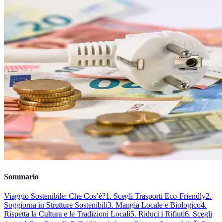
Sommario
Viaggio Sostenibile: Che Cos’è?
1. Scegli Trasporti Eco-Friendly
2.
Soggiorna in Strutture Sostenibili
3. Mangia Locale e Biologico
4.
Rispetta la Cultura e le Tradizioni Locali
5. Riduci i Rifiuti
6. Scegli