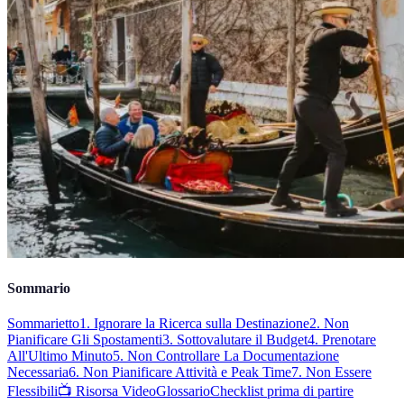
Sommario
Sommarietto
1. Ignorare la Ricerca sulla Destinazione
2. Non
Pianificare Gli Spostamenti
3. Sottovalutare il Budget
4. Prenotare
All'Ultimo Minuto
5. Non Controllare La Documentazione
Necessaria
6. Non Pianificare Attività e Peak Time
7. Non Essere
Flessibili
📺 Risorsa Video
Glossario
Checklist prima di partire