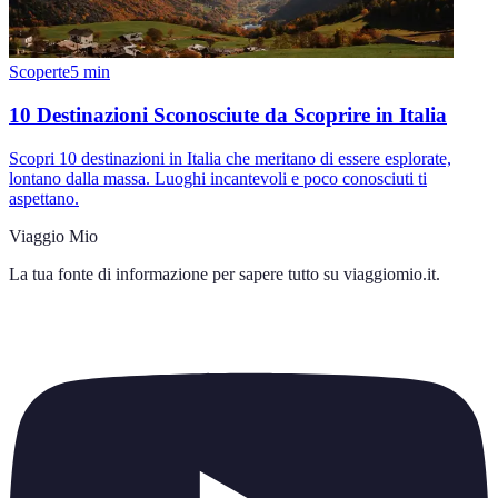
Scoperte
5
min
10 Destinazioni Sconosciute da Scoprire in Italia
Scopri 10 destinazioni in Italia che meritano di essere esplorate,
lontano dalla massa. Luoghi incantevoli e poco conosciuti ti
aspettano.
Viaggio Mio
La tua fonte di informazione per sapere tutto su
viaggiomio.it
.