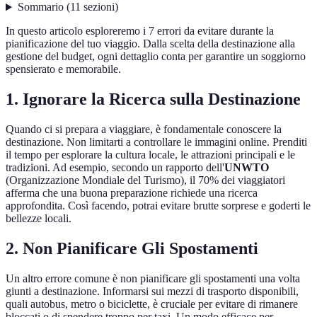
Sommario
(
11
sezioni
)
In questo articolo esploreremo i 7 errori da evitare durante la
pianificazione del tuo viaggio. Dalla scelta della destinazione alla
gestione del budget, ogni dettaglio conta per garantire un soggiorno
spensierato e memorabile.
1. Ignorare la Ricerca sulla Destinazione
Quando ci si prepara a viaggiare, è fondamentale conoscere la
destinazione. Non limitarti a controllare le immagini online. Prenditi
il tempo per esplorare la cultura locale, le attrazioni principali e le
tradizioni. Ad esempio, secondo un rapporto dell'
UNWTO
(Organizzazione Mondiale del Turismo), il 70% dei viaggiatori
afferma che una buona preparazione richiede una ricerca
approfondita. Così facendo, potrai evitare brutte sorprese e goderti le
bellezze locali.
2. Non Pianificare Gli Spostamenti
Un altro errore comune è non pianificare gli spostamenti una volta
giunti a destinazione. Informarsi sui mezzi di trasporto disponibili,
quali autobus, metro o biciclette, è cruciale per evitare di rimanere
bloccati o di spendere troppo per taxi. Un modo efficace per