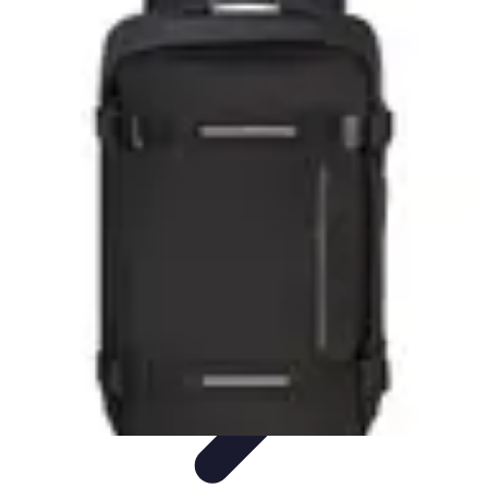
Viaggio Mio
Pianificazione Viaggi
Sicurezza e Preparazione
Consigli per
Viaggiare
Consigli di Viaggio
Tendenze
Viaggio Mio