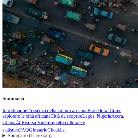
Sommario
Introduzione
L'essenza della cultura africana
Procedura: Come
esplorare le città africane
Città da scoprire
Lagos, Nigeria
Accra,
Ghana
📺 Risorsa Video
Impatto culturale e
statistico
FAQ
Glossario
Checklist
Sommario
(
11
sezioni
)