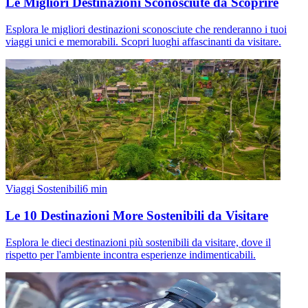
Le Migliori Destinazioni Sconosciute da Scoprire
Esplora le migliori destinazioni sconosciute che renderanno i tuoi
viaggi unici e memorabili. Scopri luoghi affascinanti da visitare.
Viaggi Sostenibili
6
min
Le 10 Destinazioni More Sostenibili da Visitare
Esplora le dieci destinazioni più sostenibili da visitare, dove il
rispetto per l'ambiente incontra esperienze indimenticabili.