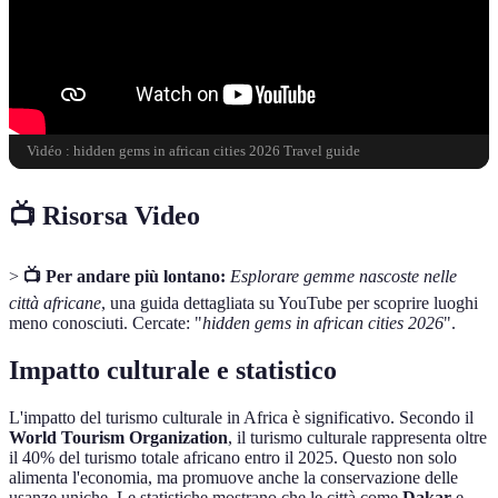
Vidéo : hidden gems in african cities 2026 Travel guide
📺 Risorsa Video
>
📺 Per andare più lontano:
Esplorare gemme nascoste nelle
città africane
, una guida dettagliata su YouTube per scoprire luoghi
meno conosciuti. Cercate: "
hidden gems in african cities 2026
".
Impatto culturale e statistico
L'impatto del turismo culturale in Africa è significativo. Secondo il
World Tourism Organization
, il turismo culturale rappresenta oltre
il 40% del turismo totale africano entro il 2025. Questo non solo
alimenta l'economia, ma promuove anche la conservazione delle
usanze uniche. Le statistiche mostrano che le città come
Dakar
e