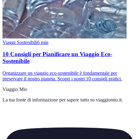
Viaggi Sostenibili
6
min
10 Consigli per Pianificare un Viaggio Eco-
Sostenibile
Organizzare un viaggio eco-sostenibile è fondamentale per
preservare il nostro pianeta. Scopri i nostri 10 consigli pratici.
Viaggio Mio
La tua fonte di informazione per sapere tutto su
viaggiomio.it
.