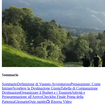
Sommario
Sommario
Definizione di Viaggio Avventuroso
Preparazione: Come
Iniziare
Scegliere la Destinazione Giusta
Tabella di Comparazione
Destinazioni
Organizzare il Budget e i Trasporti
Attività e
Programmazione all'Arrivo
Checklist Finale Prima della
Partenza
Glossario
Quiz rapido
📺 Risorsa Video