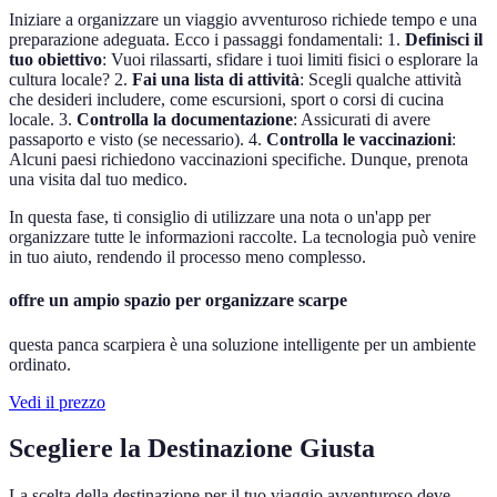
Iniziare a organizzare un viaggio avventuroso richiede tempo e una
preparazione adeguata. Ecco i passaggi fondamentali: 1.
Definisci il
tuo obiettivo
: Vuoi rilassarti, sfidare i tuoi limiti fisici o esplorare la
cultura locale? 2.
Fai una lista di attività
: Scegli qualche attività
che desideri includere, come escursioni, sport o corsi di cucina
locale. 3.
Controlla la documentazione
: Assicurati di avere
passaporto e visto (se necessario). 4.
Controlla le vaccinazioni
:
Alcuni paesi richiedono vaccinazioni specifiche. Dunque, prenota
una visita dal tuo medico.
In questa fase, ti consiglio di utilizzare una nota o un'app per
organizzare tutte le informazioni raccolte. La tecnologia può venire
in tuo aiuto, rendendo il processo meno complesso.
offre un ampio spazio per organizzare scarpe
questa panca scarpiera è una soluzione intelligente per un ambiente
ordinato.
Vedi il prezzo
Scegliere la Destinazione Giusta
La scelta della destinazione per il tuo viaggio avventuroso deve