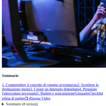
Sommario
1. Comprendere il concetto di viaggio avventuroso
2. Scegliere la
destinazione giusta
3. Creare un itinerario dettagliato
4. Preparare
l'attrezzatura necessaria
5. Budget e assicurazione
Glossario
Checklist
prima di partire
📺 Risorsa Video
Sommario
(
8
sezioni
)