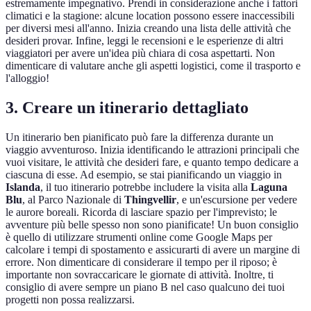
estremamente impegnativo. Prendi in considerazione anche i fattori
climatici e la stagione: alcune location possono essere inaccessibili
per diversi mesi all'anno. Inizia creando una lista delle attività che
desideri provar. Infine, leggi le recensioni e le esperienze di altri
viaggiatori per avere un'idea più chiara di cosa aspettarti. Non
dimenticare di valutare anche gli aspetti logistici, come il trasporto e
l'alloggio!
3. Creare un itinerario dettagliato
Un itinerario ben pianificato può fare la differenza durante un
viaggio avventuroso. Inizia identificando le attrazioni principali che
vuoi visitare, le attività che desideri fare, e quanto tempo dedicare a
ciascuna di esse. Ad esempio, se stai pianificando un viaggio in
Islanda
, il tuo itinerario potrebbe includere la visita alla
Laguna
Blu
, al Parco Nazionale di
Thingvellir
, e un'escursione per vedere
le aurore boreali. Ricorda di lasciare spazio per l'imprevisto; le
avventure più belle spesso non sono pianificate! Un buon consiglio
è quello di utilizzare strumenti online come Google Maps per
calcolare i tempi di spostamento e assicurarti di avere un margine di
errore. Non dimenticare di considerare il tempo per il riposo; è
importante non sovraccaricare le giornate di attività. Inoltre, ti
consiglio di avere sempre un piano B nel caso qualcuno dei tuoi
progetti non possa realizzarsi.