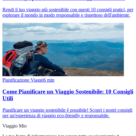
Rendi il tuo viaggio più sostenibile con questi 10 consigli pratici, per
esplorare il mondo in modo responsabile e rispettoso dell'ambiente.
Pianificazione Viaggi
6
min
Come Pianificare un Viaggio Sostenibile: 10 Consigli
Utili
Pianificare un viaggio sostenibile è possibile! Scopri i nostri consigli
per un'esperienza di viaggio eco-friendly e responsabile.
Viaggio Mio