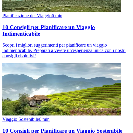
Pianificazione del Viaggio
6
min
10 Consigli per Pianificare un Viaggio
Indimenticabile
Scopri i migliori suggerimenti per pianificare un viaggio
indimenticabile. Preparati a vivere un'esperienza unica con i nostri
consigli risolutivi!
Viaggio Sostenibile
6
min
10 Consigli per Pianificare un Viaggio Sostenibile