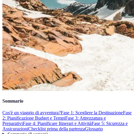
Sommario
Cos'è un viaggio di avventura?
Fase 1: Scegliere la Destinazione
Fase
2: Pianificazione Budget e Tempi
Fase 3: Attrezzatura e
Preparativi
Fase 4: Pianificare Itinerari e Attività
Fase 5: Sicurezza e
Assicurazioni
Checklist prima della partenza
Glossario