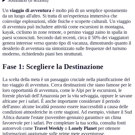
Sommario
(
8
sezioni
)
Un
viaggio di avventura
è molto più di un semplice spostamento
da un luogo all'altro. Si tratta di un'esperienza immersiva che
coinvolge esplorazioni, sfide fisiche e scoperte culturali. Un viaggio
di avventura può includere attività come escursioni in montagna,
kayak, ciclismo in zone remote, o persino viaggi zaino in spalla in
paesi sconosciuti. Secondo dati recenti, circa il 50% dei viaggiatori
genera interesse verso questo tipo di vacanza, dimostrando quanto il
desiderio di avventura sia sintonizzato sulle frequenze del turismo
moderno, richiedendo piani ben strutturati.
Fase 1: Scegliere la Destinazione
La scelta della meta è un passaggio cruciale nella pianificazione del
tuo viaggio di avventura. Cerca destinazioni che siano famose per le
loro opportunità di avventura, come le Alpi per le escursioni, le
foreste pluviali dell'Amazonia per la vita selvaggia, oppure le savane
africane per i safari. È anche importante considerare il periodo
dell'anno: alcune località possono essere inaccessibili a causa delle
condizioni atmosferiche in certe stagioni. Ad esempio, visitare il Sud
Africa durante l'estate (novembre-gennaio) garantisce un clima
favorevole per i safari. Per completare la tua scelta, consulta fonti
autorevoli come
Travel Weekly
o
Lonely Planet
per ottenere
informazioni aggiornate sulle prime mete avventurose.