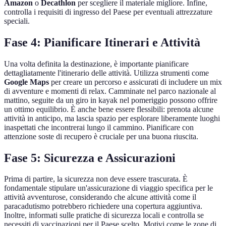
Amazon
o
Decathlon
per scegliere il materiale migliore. Infine,
controlla i requisiti di ingresso del Paese per eventuali attrezzature
speciali.
Fase 4: Pianificare Itinerari e Attività
Una volta definita la destinazione, è importante pianificare
dettagliatamente l'itinerario delle attività. Utilizza strumenti come
Google Maps
per creare un percorso e assicurati di includere un mix
di avventure e momenti di relax. Camminate nel parco nazionale al
mattino, seguite da un giro in kayak nel pomeriggio possono offrire
un ottimo equilibrio. È anche bene essere flessibili: prenota alcune
attività in anticipo, ma lascia spazio per esplorare liberamente luoghi
inaspettati che incontrerai lungo il cammino. Pianificare con
attenzione soste di recupero è cruciale per una buona riuscita.
Fase 5: Sicurezza e Assicurazioni
Prima di partire, la sicurezza non deve essere trascurata. È
fondamentale stipulare un'assicurazione di viaggio specifica per le
attività avventurose, considerando che alcune attività come il
paracadutismo potrebbero richiedere una copertura aggiuntiva.
Inoltre, informati sulle pratiche di sicurezza locali e controlla se
necessiti di vaccinazioni per il Paese scelto. Motivi come le zone di