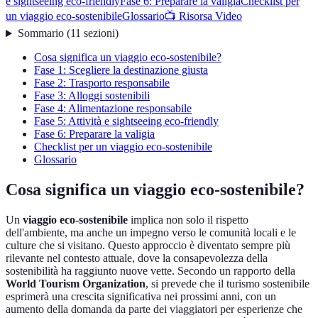
e sightseeing eco-friendly
Fase 6: Preparare la valigia
Checklist per
un viaggio eco-sostenibile
Glossario
📺 Risorsa Video
Sommario
(
11
sezioni
)
Cosa significa un viaggio eco-sostenibile?
Fase 1: Scegliere la destinazione giusta
Fase 2: Trasporto responsabile
Fase 3: Alloggi sostenibili
Fase 4: Alimentazione responsabile
Fase 5: Attività e sightseeing eco-friendly
Fase 6: Preparare la valigia
Checklist per un viaggio eco-sostenibile
Glossario
Cosa significa un viaggio eco-sostenibile?
Un
viaggio eco-sostenibile
implica non solo il rispetto
dell'ambiente, ma anche un impegno verso le comunità locali e le
culture che si visitano. Questo approccio è diventato sempre più
rilevante nel contesto attuale, dove la consapevolezza della
sostenibilità ha raggiunto nuove vette. Secondo un rapporto della
World Tourism Organization
, si prevede che il turismo sostenibile
esprimerà una crescita significativa nei prossimi anni, con un
aumento della domanda da parte dei viaggiatori per esperienze che