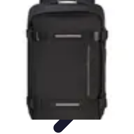
Viaggio Mio
Pianificazione Viaggi
Sicurezza e Preparazione
Consigli per
Viaggiare
Consigli di Viaggio
Tendenze
Viaggio Mio