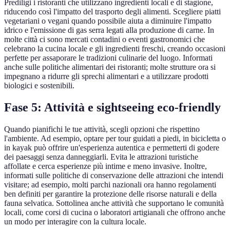
Prediligi i ristoranti che utilizzano ingredienti locali e di stagione,
riducendo così l'impatto del trasporto degli alimenti. Scegliere piatti
vegetariani o vegani quando possibile aiuta a diminuire l'impatto
idrico e l'emissione di gas serra legati alla produzione di carne. In
molte città ci sono mercati contadini o eventi gastronomici che
celebrano la cucina locale e gli ingredienti freschi, creando occasioni
perfette per assaporare le tradizioni culinarie del luogo. Informati
anche sulle politiche alimentari dei ristoranti; molte strutture ora si
impegnano a ridurre gli sprechi alimentari e a utilizzare prodotti
biologici e sostenibili.
Fase 5: Attività e sightseeing eco-friendly
Quando pianifichi le tue attività, scegli opzioni che rispettino
l'ambiente. Ad esempio, optare per tour guidati a piedi, in bicicletta o
in kayak può offrire un'esperienza autentica e permetterti di godere
dei paesaggi senza danneggiarli. Evita le attrazioni turistiche
affollate e cerca esperienze più intime e meno invasive. Inoltre,
informati sulle politiche di conservazione delle attrazioni che intendi
visitare; ad esempio, molti parchi nazionali ora hanno regolamenti
ben definiti per garantire la protezione delle risorse naturali e della
fauna selvatica. Sottolinea anche attività che supportano le comunità
locali, come corsi di cucina o laboratori artigianali che offrono anche
un modo per interagire con la cultura locale.