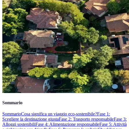
Sommario
Sommario
Cosa significa un viaggio eco-sostenibile?
Fase 1:
Scegliere la destinazione giusta
Fase 2: Trasporto responsabile
Fase 3:
Alloggi sostenibili
Fase 4: Alimentazione responsabile
Fase 5: Attività