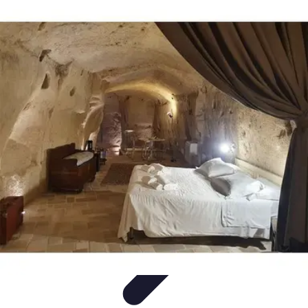
Viaggio Mio
Pianificazione Viaggi
Sicurezza e Preparazione
Consigli per
Viaggiare
Consigli di Viaggio
Tendenze
Viaggio Mio