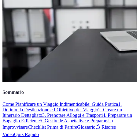
Sommario
Come Pianificare un Viaggio Indimenticabile: Guida Pratica
1.
Definire la Destinazione e l’Obiettivo del Viaggio
2. Creare un
Itinerario Dettagliato
3. Prenotare Alloggi e Trasporti
4. Preparare un
Bagaglio Efficiente
5. Gestire le Aspettative e Prepararsi a
Improvvisare
Checklist Prima di Partire
Glossario
📺 Risorse
Video
Quiz Rapido