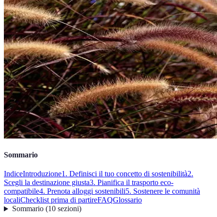
Sommario
Indice
Introduzione
1. Definisci il tuo concetto di sostenibilità
2.
Scegli la destinazione giusta
3. Pianifica il trasporto eco-
compatibile
4. Prenota alloggi sostenibili
5. Sostenere le comunità
locali
Checklist prima di partire
FAQ
Glossario
Sommario
(
10
sezioni
)