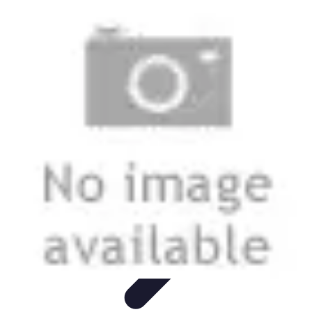
Viaggio Mio
Pianificazione Viaggi
Sicurezza e Preparazione
Consigli per
Viaggiare
Consigli di Viaggio
Tendenze
Viaggio Mio