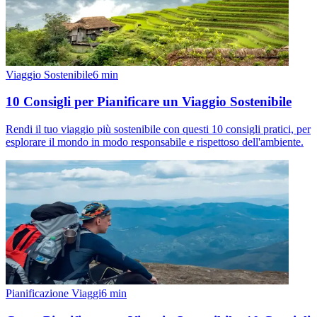
Viaggio Sostenibile
6
min
10 Consigli per Pianificare un Viaggio Sostenibile
Rendi il tuo viaggio più sostenibile con questi 10 consigli pratici, per
esplorare il mondo in modo responsabile e rispettoso dell'ambiente.
Pianificazione Viaggi
6
min