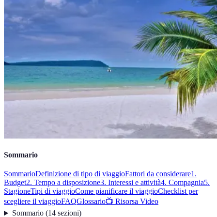
Sommario
Sommario
Definizione di tipo di viaggio
Fattori da considerare
1.
Budget
2. Tempo a disposizione
3. Interessi e attività
4. Compagnia
5.
Stagione
Tipi di viaggio
Come pianificare il viaggio
Checklist per
scegliere il viaggio
FAQ
Glossario
📺 Risorsa Video
Sommario
(
14
sezioni
)