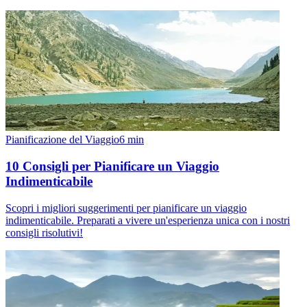
Pianificazione del Viaggio
6
min
10 Consigli per Pianificare un Viaggio
Indimenticabile
Scopri i migliori suggerimenti per pianificare un viaggio
indimenticabile. Preparati a vivere un'esperienza unica con i nostri
consigli risolutivi!