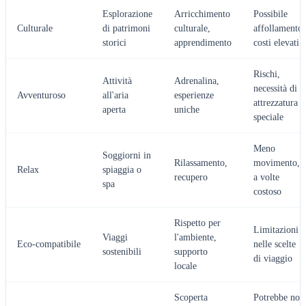
Esplorazione
Arricchimento
Possibile
Culturale
di patrimoni
culturale,
affollamento,
storici
apprendimento
costi elevati
Rischi,
Attività
Adrenalina,
necessità di
Avventuroso
all'aria
esperienze
attrezzatura
aperta
uniche
speciale
Meno
Soggiorni in
Rilassamento,
movimento,
Relax
spiaggia o
recupero
a volte
spa
costoso
Rispetto per
Limitazioni
Viaggi
l'ambiente,
Eco-compatibile
nelle scelte
sostenibili
supporto
di viaggio
locale
Scoperta
Potrebbe non