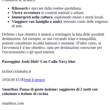
Rilassarti
e staccare dalla routine quotidiana.
Vivere avventure
in contesti naturali o urbani.
Immergerti nella cultura
, esplorando musei e storie locali.
Viaggiare con famiglia o amici
, tenendo conto delle esigenze
di tutti.
Definire i tuoi obiettivi ti aiuterà a restringere la lista delle possibili
destinazioni. Ad esempio, se stai cercando relax e tranquillità,
potresti considerare località balneari o montane. D'altro canto, se
l'avventura è il tuo obiettivo, opta per destinazioni conosciute per
l'escursionismo o gli sport estremi.
Passeggino Joolz Hub² Con Culla Navy blue
lachiocciolababy.it
1058.00
EUR
Vedi il prezzo
Smartbox Pausa di gusto insieme: soggiorno di 2 notti con
colazione e lezione di cucina
smartbox.com