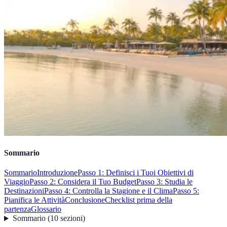
Sommario
Sommario
Introduzione
Passo 1: Definisci i Tuoi Obiettivi di
Viaggio
Passo 2: Considera il Tuo Budget
Passo 3: Studia le
Destinazioni
Passo 4: Controlla la Stagione e il Clima
Passo 5:
Pianifica le Attività
Conclusione
Checklist prima della
partenza
Glossario
Sommario
(
10
sezioni
)