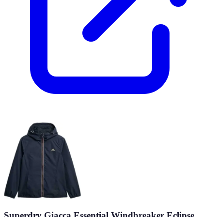
Superdry Giacca Essential Windbreaker Eclipse