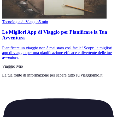
Tecnologia di Viaggio
5
min
Le Migliori App di Viaggio per Pianificare la Tua
Avventura
Pianificare un viaggio non è mai stato così facile! Scopri le migliori
app di viaggio per una pianificazione efficace e divertente delle tue
avventure.
Viaggio Mio
La tua fonte di informazione per sapere tutto su
viaggiomio.it
.