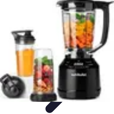
Viaggio Mio
Pianificazione Viaggi
Sicurezza e Preparazione
Consigli per
Viaggiare
Consigli di Viaggio
Tendenze
Viaggio Mio