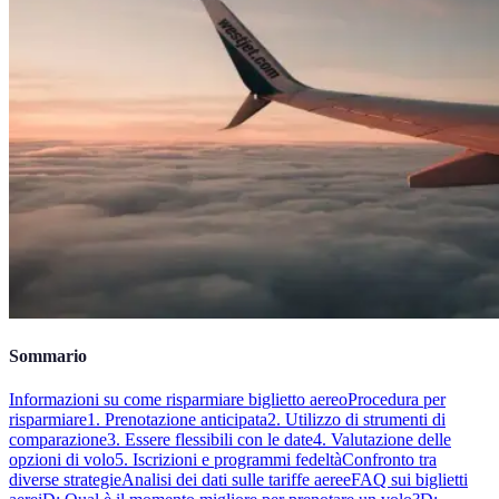
Sommario
Informazioni su come risparmiare biglietto aereo
Procedura per
risparmiare
1. Prenotazione anticipata
2. Utilizzo di strumenti di
comparazione
3. Essere flessibili con le date
4. Valutazione delle
opzioni di volo
5. Iscrizioni e programmi fedeltà
Confronto tra
diverse strategie
Analisi dei dati sulle tariffe aeree
FAQ sui biglietti