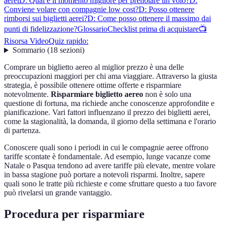
aerei
D: Qual è il momento migliore per prenotare un volo?
D:
Conviene volare con compagnie low cost?
D: Posso ottenere
rimborsi sui biglietti aerei?
D: Come posso ottenere il massimo dai
punti di fidelizzazione?
Glossario
Checklist prima di acquistare
📺
Risorsa Video
Quiz rapido:
Sommario
(
18
sezioni
)
Comprare un biglietto aereo al miglior prezzo è una delle
preoccupazioni maggiori per chi ama viaggiare. Attraverso la giusta
strategia, è possibile ottenere ottime offerte e risparmiare
notevolmente.
Risparmiare biglietto aereo
non è solo una
questione di fortuna, ma richiede anche conoscenze approfondite e
pianificazione. Vari fattori influenzano il prezzo dei biglietti aerei,
come la stagionalità, la domanda, il giorno della settimana e l'orario
di partenza.
Conoscere quali sono i periodi in cui le compagnie aeree offrono
tariffe scontate è fondamentale. Ad esempio, lunge vacanze come
Natale o Pasqua tendono ad avere tariffe più elevate, mentre volare
in bassa stagione può portare a notevoli risparmi. Inoltre, sapere
quali sono le tratte più richieste e come sfruttare questo a tuo favore
può rivelarsi un grande vantaggio.
Procedura per risparmiare