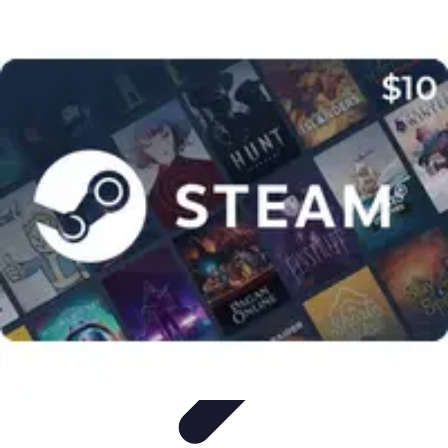
Viaggio Mio
Pianificazione Viaggi
Sicurezza e Preparazione
Consigli per
Viaggiare
Consigli di Viaggio
Tendenze
Viaggio Mio