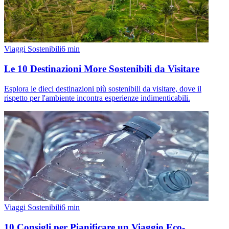
Viaggi Sostenibili
6
min
Le 10 Destinazioni More Sostenibili da Visitare
Esplora le dieci destinazioni più sostenibili da visitare, dove il
rispetto per l'ambiente incontra esperienze indimenticabili.
Viaggi Sostenibili
6
min
10 Consigli per Pianificare un Viaggio Eco-