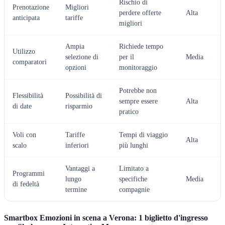
Rischio di
Prenotazione
Migliori
perdere offerte
Alta
anticipata
tariffe
migliori
Ampia
Richiede tempo
Utilizzo
selezione di
per il
Media
comparatori
opzioni
monitoraggio
Potrebbe non
Flessibilità
Possibilità di
sempre essere
Alta
di date
risparmio
pratico
Voli con
Tariffe
Tempi di viaggio
Alta
scalo
inferiori
più lunghi
Vantaggi a
Limitato a
Programmi
lungo
specifiche
Media
di fedeltà
termine
compagnie
Smartbox Emozioni in scena a Verona: 1 biglietto d'ingresso