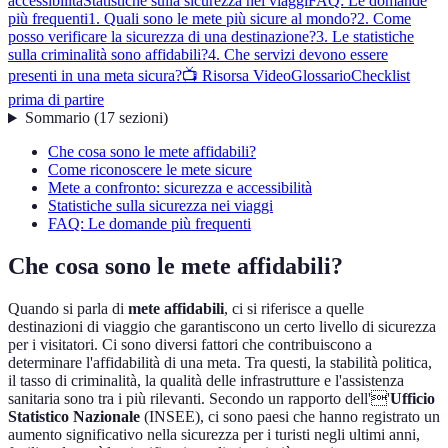
accessibilità
Statistiche sulla sicurezza nei viaggi
FAQ: Le domande
più frequenti
1. Quali sono le mete più sicure al mondo?
2. Come
posso verificare la sicurezza di una destinazione?
3. Le statistiche
sulla criminalità sono affidabili?
4. Che servizi devono essere
presenti in una meta sicura?
📺 Risorsa Video
Glossario
Checklist
prima di partire
Sommario
(
17
sezioni
)
Che cosa sono le mete affidabili?
Come riconoscere le mete sicure
Mete a confronto: sicurezza e accessibilità
Statistiche sulla sicurezza nei viaggi
FAQ: Le domande più frequenti
Che cosa sono le mete affidabili?
Quando si parla di
mete affidabili
, ci si riferisce a quelle
destinazioni di viaggio che garantiscono un certo livello di sicurezza
per i visitatori. Ci sono diversi fattori che contribuiscono a
determinare l'affidabilità di una meta. Tra questi, la stabilità politica,
il tasso di criminalità, la qualità delle infrastrutture e l'assistenza
sanitaria sono tra i più rilevanti. Secondo un rapporto dell''
Ufficio
Statistico Nazionale
(INSEE), ci sono paesi che hanno registrato un
aumento significativo nella sicurezza per i turisti negli ultimi anni,