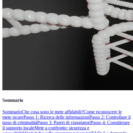
Sommario
Sommario
Che cosa sono le mete affidabili?
Come riconoscere le
mete sicure
Passo 1: Ricerca delle informazioni
Passo 2: Controllare il
tasso di criminalità
Passo 3: Pareri di viaggiatori
Passo 4: Considerare
il supporto locale
Mete a confronto: sicurezza e