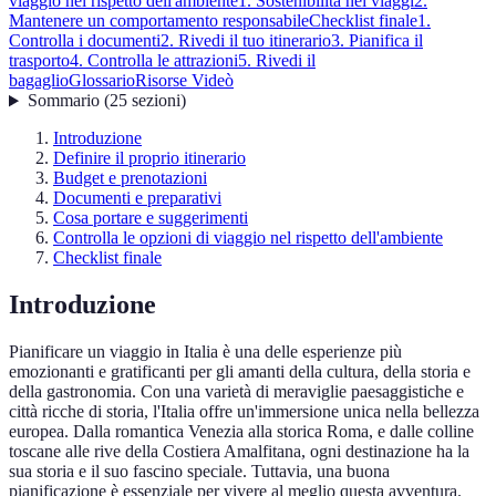
viaggio nel rispetto dell'ambiente
1. Sostenibilità nei viaggi
2.
Mantenere un comportamento responsabile
Checklist finale
1.
Controlla i documenti
2. Rivedi il tuo itinerario
3. Pianifica il
trasporto
4. Controlla le attrazioni
5. Rivedi il
bagaglio
Glossario
Risorse Videò
Sommario
(
25
sezioni
)
Introduzione
Definire il proprio itinerario
Budget e prenotazioni
Documenti e preparativi
Cosa portare e suggerimenti
Controlla le opzioni di viaggio nel rispetto dell'ambiente
Checklist finale
Introduzione
Pianificare un viaggio in Italia è una delle esperienze più
emozionanti e gratificanti per gli amanti della cultura, della storia e
della gastronomia. Con una varietà di meraviglie paesaggistiche e
città ricche di storia, l'Italia offre un'immersione unica nella bellezza
europea. Dalla romantica Venezia alla storica Roma, e dalle colline
toscane alle rive della Costiera Amalfitana, ogni destinazione ha la
sua storia e il suo fascino speciale. Tuttavia, una buona
pianificazione è essenziale per vivere al meglio questa avventura.