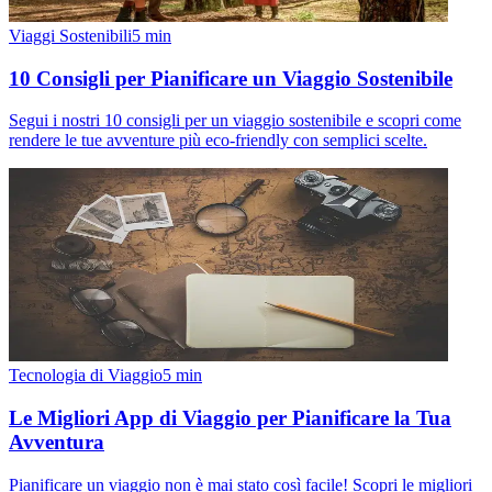
Viaggi Sostenibili
5
min
10 Consigli per Pianificare un Viaggio Sostenibile
Segui i nostri 10 consigli per un viaggio sostenibile e scopri come
rendere le tue avventure più eco-friendly con semplici scelte.
Tecnologia di Viaggio
5
min
Le Migliori App di Viaggio per Pianificare la Tua
Avventura
Pianificare un viaggio non è mai stato così facile! Scopri le migliori