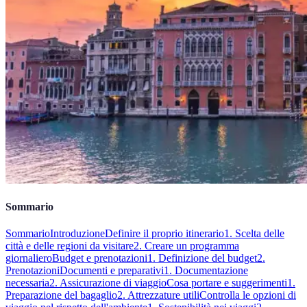
Sommario
Sommario
Introduzione
Definire il proprio itinerario
1. Scelta delle
città e delle regioni da visitare
2. Creare un programma
giornaliero
Budget e prenotazioni
1. Definizione del budget
2.
Prenotazioni
Documenti e preparativi
1. Documentazione
necessaria
2. Assicurazione di viaggio
Cosa portare e suggerimenti
1.
Preparazione del bagaglio
2. Attrezzature utili
Controlla le opzioni di