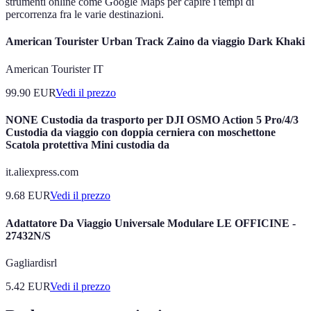
strumenti online come Google Maps per capire i tempi di
percorrenza fra le varie destinazioni.
American Tourister Urban Track Zaino da viaggio Dark Khaki
American Tourister IT
99.90
EUR
Vedi il prezzo
NONE Custodia da trasporto per DJI OSMO Action 5 Pro/4/3
Custodia da viaggio con doppia cerniera con moschettone
Scatola protettiva Mini custodia da
it.aliexpress.com
9.68
EUR
Vedi il prezzo
Adattatore Da Viaggio Universale Modulare LE OFFICINE -
27432N/S
Gagliardisrl
5.42
EUR
Vedi il prezzo