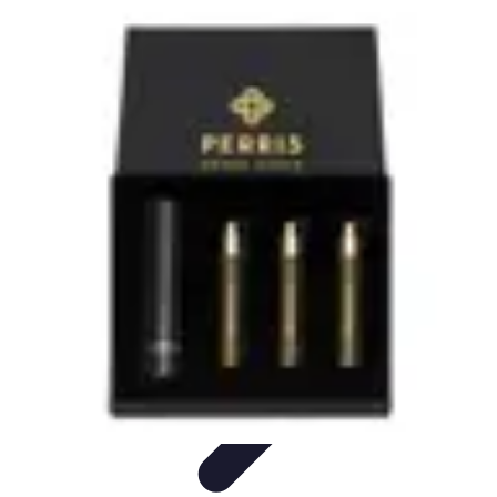
Viaggio Mio
Pianificazione Viaggi
Sicurezza e Preparazione
Consigli per
Viaggiare
Consigli di Viaggio
Tendenze
Viaggio Mio