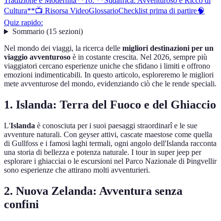
Tradizione e Modernità**
10. **Sudafrica: Avventuroso e Ricco di
Cultura**
📺 Risorsa Video
Glossario
Checklist prima di partire
🧠
Quiz rapido:
Sommario
(
15
sezioni
)
Nel mondo dei viaggi, la ricerca delle
migliori destinazioni per un
viaggio avventuroso
è in costante crescita. Nel 2026, sempre più
viaggiatori cercano esperienze uniche che sfidano i limiti e offrono
emozioni indimenticabili. In questo articolo, esploreremo le migliori
mete avventurose del mondo, evidenziando ciò che le rende speciali.
1.
Islanda: Terra del Fuoco e del Ghiaccio
L'
Islanda
è conosciuta per i suoi paesaggi straordinarî e le sue
avventure naturali. Con geyser attivi, cascate maestose come quella
di Gullfoss e i famosi laghi termali, ogni angolo dell'Islanda racconta
una storia di bellezza e potenza naturale. I tour in super jeep per
esplorare i ghiacciai o le escursioni nel Parco Nazionale di Þingvellir
sono esperienze che attirano molti avventurieri.
2.
Nuova Zelanda: Avventura senza
confini