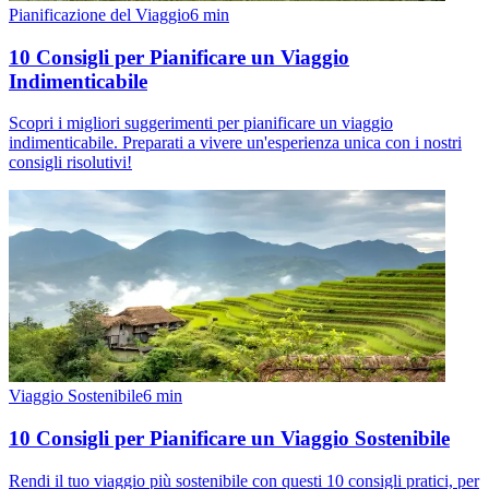
Pianificazione del Viaggio
6
min
10 Consigli per Pianificare un Viaggio
Indimenticabile
Scopri i migliori suggerimenti per pianificare un viaggio
indimenticabile. Preparati a vivere un'esperienza unica con i nostri
consigli risolutivi!
Viaggio Sostenibile
6
min
10 Consigli per Pianificare un Viaggio Sostenibile
Rendi il tuo viaggio più sostenibile con questi 10 consigli pratici, per