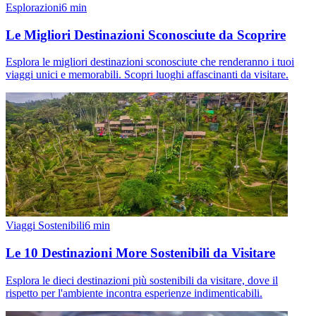
Esplorazioni
6
min
Le Migliori Destinazioni Sconosciute da Scoprire
Esplora le migliori destinazioni sconosciute che renderanno i tuoi
viaggi unici e memorabili. Scopri luoghi affascinanti da visitare.
Viaggi Sostenibili
6
min
Le 10 Destinazioni More Sostenibili da Visitare
Esplora le dieci destinazioni più sostenibili da visitare, dove il
rispetto per l'ambiente incontra esperienze indimenticabili.