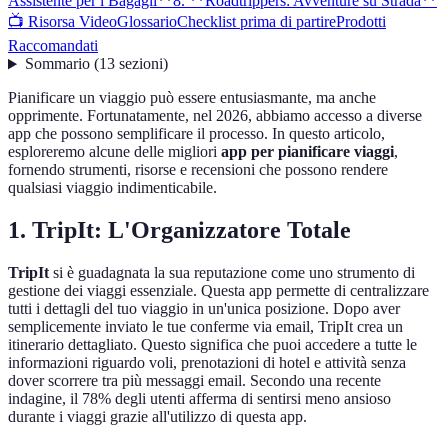
Assistente per i Bagagli**
8. **Roadtrippers: Avventure su Strada**
📺 Risorsa Video
Glossario
Checklist prima di partire
Prodotti
Raccomandati
Sommario
(
13
sezioni
)
Pianificare un viaggio può essere entusiasmante, ma anche
opprimente. Fortunatamente, nel 2026, abbiamo accesso a diverse
app che possono semplificare il processo. In questo articolo,
esploreremo alcune delle migliori
app per pianificare viaggi
,
fornendo strumenti, risorse e recensioni che possono rendere
qualsiasi viaggio indimenticabile.
1.
TripIt: L'Organizzatore Totale
TripIt
si è guadagnata la sua reputazione come uno strumento di
gestione dei viaggi essenziale. Questa app permette di centralizzare
tutti i dettagli del tuo viaggio in un'unica posizione. Dopo aver
semplicemente inviato le tue conferme via email, TripIt crea un
itinerario dettagliato. Questo significa che puoi accedere a tutte le
informazioni riguardo voli, prenotazioni di hotel e attività senza
dover scorrere tra più messaggi email. Secondo una recente
indagine, il 78% degli utenti afferma di sentirsi meno ansioso
durante i viaggi grazie all'utilizzo di questa app.