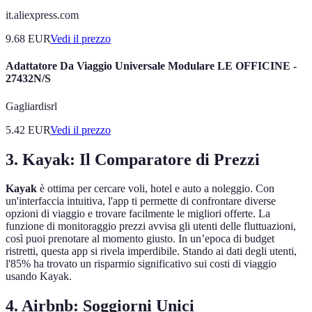
it.aliexpress.com
9.68
EUR
Vedi il prezzo
Adattatore Da Viaggio Universale Modulare LE OFFICINE -
27432N/S
Gagliardisrl
5.42
EUR
Vedi il prezzo
3.
Kayak: Il Comparatore di Prezzi
Kayak
è ottima per cercare voli, hotel e auto a noleggio. Con
un'interfaccia intuitiva, l'app ti permette di confrontare diverse
opzioni di viaggio e trovare facilmente le migliori offerte. La
funzione di monitoraggio prezzi avvisa gli utenti delle fluttuazioni,
così puoi prenotare al momento giusto. In un’epoca di budget
ristretti, questa app si rivela imperdibile. Stando ai dati degli utenti,
l'85% ha trovato un risparmio significativo sui costi di viaggio
usando Kayak.
4.
Airbnb: Soggiorni Unici