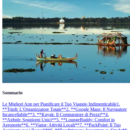
Sommario
Le Migliori App per Pianificare il Tuo Viaggio Indimenticabile
1.
**TripIt: L'Organizzatore Totale**
2. **Google Maps: Il Navigatore
Incancellabile**
3. **Kayak: Il Comparatore di Prezzi**
4.
**Airbnb: Soggiorni Unici**
5. **LoungeBuddy: Comfort in
Aeroporto**
6. **Viator: Attività Locali**
7. **PackPoint: Il Tuo