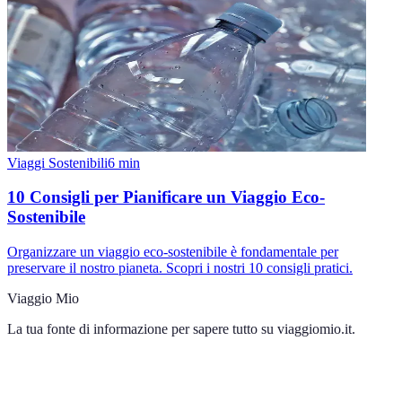
Viaggi Sostenibili
6
min
10 Consigli per Pianificare un Viaggio Eco-
Sostenibile
Organizzare un viaggio eco-sostenibile è fondamentale per
preservare il nostro pianeta. Scopri i nostri 10 consigli pratici.
Viaggio Mio
La tua fonte di informazione per sapere tutto su
viaggiomio.it
.