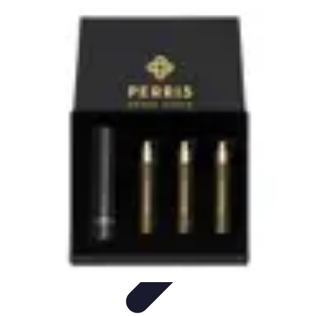
Viaggio Mio
Pianificazione Viaggi
Sicurezza e Preparazione
Consigli per
Viaggiare
Consigli di Viaggio
Tendenze
Viaggio Mio