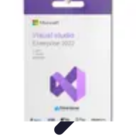
Viaggio Mio
Pianificazione Viaggi
Sicurezza e Preparazione
Consigli per
Viaggiare
Consigli di Viaggio
Tendenze
Viaggio Mio