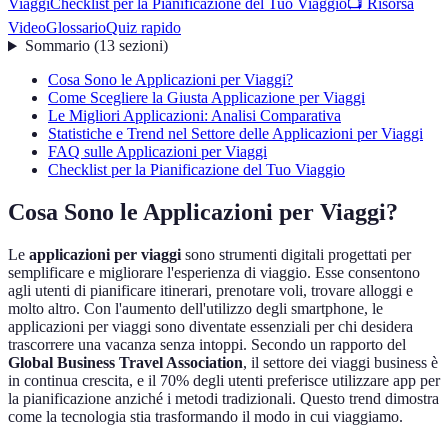
Viaggi
Checklist per la Pianificazione del Tuo Viaggio
📺 Risorsa
Video
Glossario
Quiz rapido
Sommario
(
13
sezioni
)
Cosa Sono le Applicazioni per Viaggi?
Come Scegliere la Giusta Applicazione per Viaggi
Le Migliori Applicazioni: Analisi Comparativa
Statistiche e Trend nel Settore delle Applicazioni per Viaggi
FAQ sulle Applicazioni per Viaggi
Checklist per la Pianificazione del Tuo Viaggio
Cosa Sono le Applicazioni per Viaggi?
Le
applicazioni per viaggi
sono strumenti digitali progettati per
semplificare e migliorare l'esperienza di viaggio. Esse consentono
agli utenti di pianificare itinerari, prenotare voli, trovare alloggi e
molto altro. Con l'aumento dell'utilizzo degli smartphone, le
applicazioni per viaggi sono diventate essenziali per chi desidera
trascorrere una vacanza senza intoppi. Secondo un rapporto del
Global Business Travel Association
, il settore dei viaggi business è
in continua crescita, e il 70% degli utenti preferisce utilizzare app per
la pianificazione anziché i metodi tradizionali. Questo trend dimostra
come la tecnologia stia trasformando il modo in cui viaggiamo.