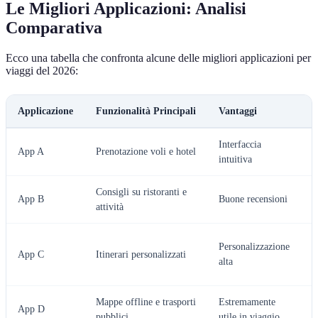
Le Migliori Applicazioni: Analisi
Comparativa
Ecco una tabella che confronta alcune delle migliori applicazioni per
viaggi del 2026:
Applicazione
Funzionalità Principali
Vantaggi
S
Interfaccia
L
App A
Prenotazione voli e hotel
intuitiva
o
Consigli su ristoranti e
App B
Buone recensioni
C
attività
C
Personalizzazione
App C
Itinerari personalizzati
a
alta
a
Mappe offline e trasporti
Estremamente
P
App D
pubblici
utile in viaggio
c