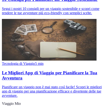
Segui i nostri 10 consigli per un viaggio sostenibile e scopri come
rendere le tue avventure più eco-friendly con semplici scelte.
Tecnologia di Viaggio
5
min
Le Migliori App di Viaggio per Pianificare la Tua
Avventura
Pianificare un viaggio non è mai stato così facile! Scopri le migliori
app di viaggio per una pianificazione efficace e divertente delle tue
avventure.
Viaggio Mio