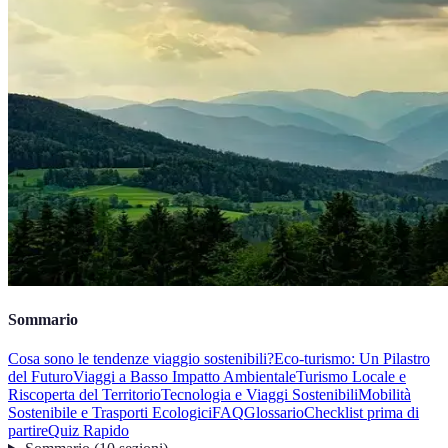
Sommario
Cosa sono le tendenze viaggio sostenibili?
Eco-turismo: Un Pilastro
del Futuro
Viaggi a Basso Impatto Ambientale
Turismo Locale e
Riscoperta del Territorio
Tecnologia e Viaggi Sostenibili
Mobilità
Sostenibile e Trasporti Ecologici
FAQ
Glossario
Checklist prima di
partire
Quiz Rapido