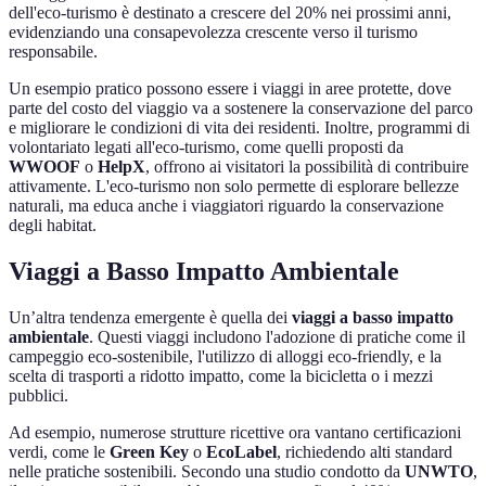
dell'eco-turismo è destinato a crescere del 20% nei prossimi anni,
evidenziando una consapevolezza crescente verso il turismo
responsabile.
Un esempio pratico possono essere i viaggi in aree protette, dove
parte del costo del viaggio va a sostenere la conservazione del parco
e migliorare le condizioni di vita dei residenti. Inoltre, programmi di
volontariato legati all'eco-turismo, come quelli proposti da
WWOOF
o
HelpX
, offrono ai visitatori la possibilità di contribuire
attivamente. L'eco-turismo non solo permette di esplorare bellezze
naturali, ma educa anche i viaggiatori riguardo la conservazione
degli habitat.
Viaggi a Basso Impatto Ambientale
Un’altra tendenza emergente è quella dei
viaggi a basso impatto
ambientale
. Questi viaggi includono l'adozione di pratiche come il
campeggio eco-sostenibile, l'utilizzo di alloggi eco-friendly, e la
scelta di trasporti a ridotto impatto, come la bicicletta o i mezzi
pubblici.
Ad esempio, numerose strutture ricettive ora vantano certificazioni
verdi, come le
Green Key
o
EcoLabel
, richiedendo alti standard
nelle pratiche sostenibili. Secondo una studio condotto da
UNWTO
,