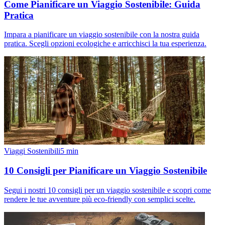
Come Pianificare un Viaggio Sostenibile: Guida
Pratica
Impara a pianificare un viaggio sostenibile con la nostra guida
pratica. Scegli opzioni ecologiche e arricchisci la tua esperienza.
Viaggi Sostenibili
5
min
10 Consigli per Pianificare un Viaggio Sostenibile
Segui i nostri 10 consigli per un viaggio sostenibile e scopri come
rendere le tue avventure più eco-friendly con semplici scelte.