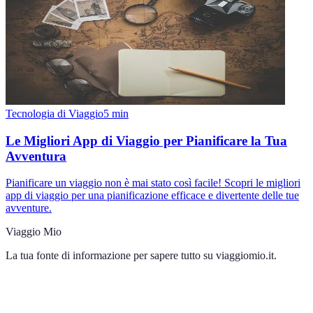
Tecnologia di Viaggio
5
min
Le Migliori App di Viaggio per Pianificare la Tua
Avventura
Pianificare un viaggio non è mai stato così facile! Scopri le migliori
app di viaggio per una pianificazione efficace e divertente delle tue
avventure.
Viaggio Mio
La tua fonte di informazione per sapere tutto su
viaggiomio.it
.