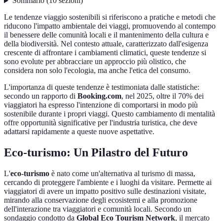
Sommario
(
10
sezioni
)
Le tendenze viaggio sostenibili si riferiscono a pratiche e metodi che
riducono l'impatto ambientale dei viaggi, promuovendo al contempo
il benessere delle comunità locali e il mantenimento della cultura e
della biodiversità. Nel contesto attuale, caratterizzato dall'esigenza
crescente di affrontare i cambiamenti climatici, queste tendenze si
sono evolute per abbracciare un approccio più olistico, che
considera non solo l'ecologia, ma anche l'etica del consumo.
L'importanza di queste tendenze è testimoniata dalle statistiche:
secondo un rapporto di
Booking.com
, nel 2025, oltre il 70% dei
viaggiatori ha espresso l'intenzione di comportarsi in modo più
sostenibile durante i propri viaggi. Questo cambiamento di mentalità
offre opportunità significative per l'industria turistica, che deve
adattarsi rapidamente a queste nuove aspettative.
Eco-turismo: Un Pilastro del Futuro
L'
eco-turismo
è nato come un'alternativa al turismo di massa,
cercando di proteggere l'ambiente e i luoghi da visitare. Permette ai
viaggiatori di avere un impatto positivo sulle destinazioni visitate,
mirando alla conservazione degli ecosistemi e alla promozione
dell'interazione tra viaggiatori e comunità locali. Secondo un
sondaggio condotto da
Global Eco Tourism Network
, il mercato